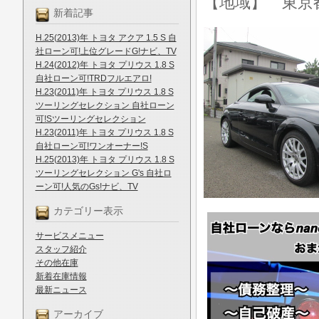
【地域】 東京
新着記事
H.25(2013)年 トヨタ アクア 1.5 S 自
社ローン可!上位グレードG!ナビ、TV
H.24(2012)年 トヨタ プリウス 1.8 S
自社ローン可!TRDフルエアロ!
H.23(2011)年 トヨタ プリウス 1.8 S
ツーリングセレクション 自社ローン
可!Sツーリングセレクション
H.23(2011)年 トヨタ プリウス 1.8 S
自社ローン可!ワンオーナー!S
H.25(2013)年 トヨタ プリウス 1.8 S
ツーリングセレクション G's 自社ロ
ーン可!人気のGs!ナビ、TV
カテゴリー表示
サービスメニュー
スタッフ紹介
その他在庫
新着在庫情報
最新ニュース
アーカイブ