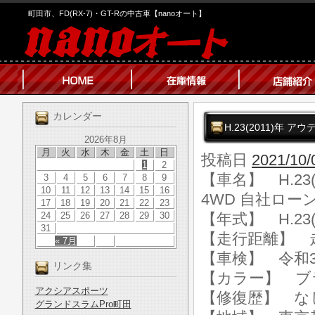
町田市、FD(RX-7)・GT-Rの中古車【nanoオート】
カレンダー
H.23(2011)年 ア
2026年8月
月
火
水
木
金
土
日
投稿日
2021/10/
1
2
【車名】 H.23(
3
4
5
6
7
8
9
10
11
12
13
14
15
16
4WD 自社ローン
17
18
19
20
21
22
23
24
25
26
27
28
29
30
【年式】 H.23(
31
【走行距離】 走行
« 7月
【車検】 令和3
リンク集
【カラー】 ブ
アクシアスポーツ
【修復歴】 な
グランドスラムPro町田