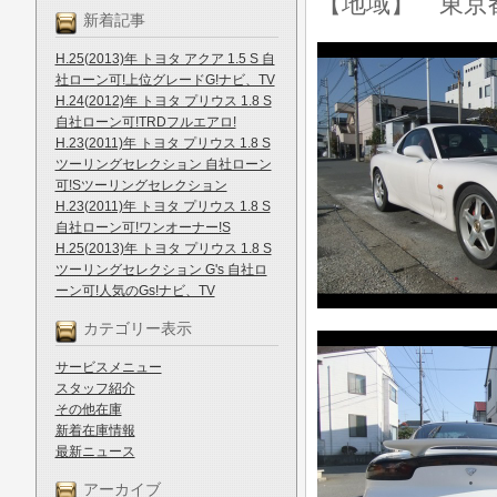
【地域】 東京
新着記事
H.25(2013)年 トヨタ アクア 1.5 S 自
社ローン可!上位グレードG!ナビ、TV
H.24(2012)年 トヨタ プリウス 1.8 S
自社ローン可!TRDフルエアロ!
H.23(2011)年 トヨタ プリウス 1.8 S
ツーリングセレクション 自社ローン
可!Sツーリングセレクション
H.23(2011)年 トヨタ プリウス 1.8 S
自社ローン可!ワンオーナー!S
H.25(2013)年 トヨタ プリウス 1.8 S
ツーリングセレクション G's 自社ロ
ーン可!人気のGs!ナビ、TV
カテゴリー表示
サービスメニュー
スタッフ紹介
その他在庫
新着在庫情報
最新ニュース
アーカイブ