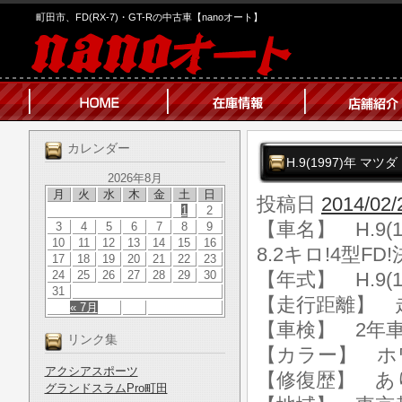
町田市、FD(RX-7)・GT-Rの中古車【nanoオート】
カレンダー
H.9(1997)年 マツ
2026年8月
月
火
水
木
金
土
日
投稿日
2014/02/
1
2
【車名】 H.9(
3
4
5
6
7
8
9
10
11
12
13
14
15
16
8.2キロ!4型FD
17
18
19
20
21
22
23
24
25
26
27
28
29
30
【年式】 H.9(1
31
【走行距離】 走行
« 7月
【車検】 2年
リンク集
【カラー】 ホ
アクシアスポーツ
【修復歴】 あ
グランドスラムPro町田