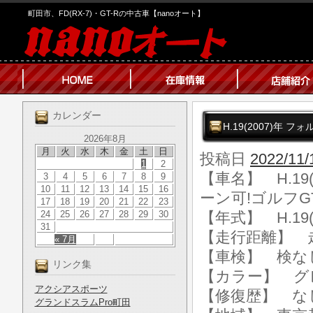
町田市、FD(RX-7)・GT-Rの中古車【nanoオート】
カレンダー
H.19(2007)年 
2026年8月
月
火
水
木
金
土
日
投稿日
2022/11/
1
2
【車名】 H.19
3
4
5
6
7
8
9
10
11
12
13
14
15
16
ーン可!ゴルフG
17
18
19
20
21
22
23
24
25
26
27
28
29
30
【年式】 H.19(
31
【走行距離】 走行
« 7月
【車検】 検な
リンク集
【カラー】 グ
アクシアスポーツ
【修復歴】 な
グランドスラムPro町田