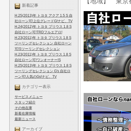
【地域】 東京
新着記事
H.25(2013)年 トヨタ アクア 1.5 S 自
社ローン可!上位グレードG!ナビ、TV
H.24(2012)年 トヨタ プリウス 1.8 S
自社ローン可!TRDフルエアロ!
H.23(2011)年 トヨタ プリウス 1.8 S
ツーリングセレクション 自社ローン
可!Sツーリングセレクション
H.23(2011)年 トヨタ プリウス 1.8 S
自社ローン可!ワンオーナー!S
H.25(2013)年 トヨタ プリウス 1.8 S
ツーリングセレクション G's 自社ロ
ーン可!人気のGs!ナビ、TV
カテゴリー表示
サービスメニュー
スタッフ紹介
その他在庫
新着在庫情報
最新ニュース
アーカイブ