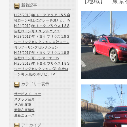
【地域】 東京
新着記事
H.25(2013)年 トヨタ アクア 1.5 S 自
社ローン可!上位グレードG!ナビ、TV
H.24(2012)年 トヨタ プリウス 1.8 S
自社ローン可!TRDフルエアロ!
H.23(2011)年 トヨタ プリウス 1.8 S
ツーリングセレクション 自社ローン
可!Sツーリングセレクション
H.23(2011)年 トヨタ プリウス 1.8 S
自社ローン可!ワンオーナー!S
H.25(2013)年 トヨタ プリウス 1.8 S
ツーリングセレクション G's 自社ロ
ーン可!人気のGs!ナビ、TV
カテゴリー表示
サービスメニュー
スタッフ紹介
その他在庫
新着在庫情報
最新ニュース
アーカイブ