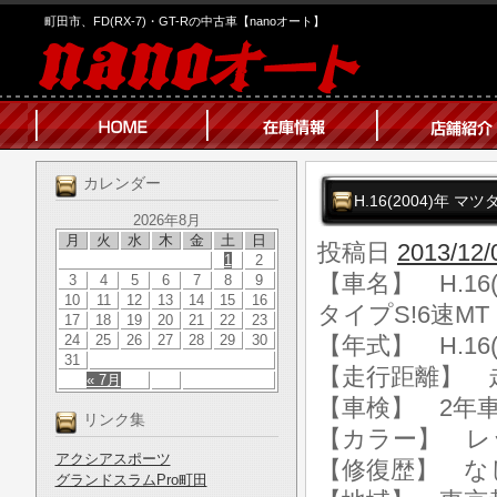
町田市、FD(RX-7)・GT-Rの中古車【nanoオート】
カレンダー
H.16(2004)年 
2026年8月
月
火
水
木
金
土
日
投稿日
2013/12/
1
2
【車名】 H.16
3
4
5
6
7
8
9
10
11
12
13
14
15
16
タイプS!6速MT
17
18
19
20
21
22
23
24
25
26
27
28
29
30
【年式】 H.16(
31
【走行距離】 走行
« 7月
【車検】 2年
リンク集
【カラー】 レ
アクシアスポーツ
【修復歴】 な
グランドスラムPro町田