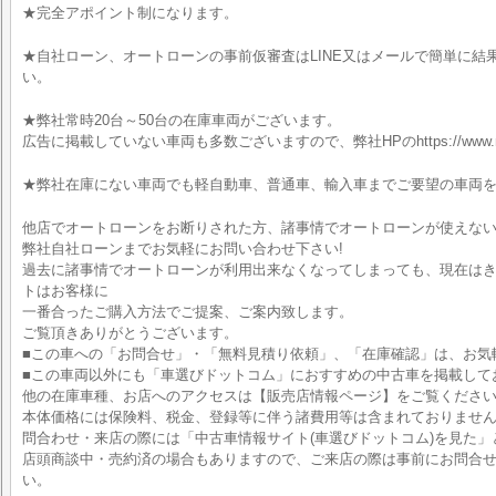
★完全アポイント制になります。
★自社ローン、オートローンの事前仮審査はLINE又はメールで簡単に結
い。
★弊社常時20台～50台の在庫車両がございます。
広告に掲載していない車両も多数ございますので、弊社HPのhttps://www.na
★弊社在庫にない車両でも軽自動車、普通車、輸入車までご要望の車両
他店でオートローンをお断りされた方、諸事情でオートローンが使えな
弊社自社ローンまでお気軽にお問い合わせ下さい!
過去に諸事情でオートローンが利用出来なくなってしまっても、現在はきち
トはお客様に
一番合ったご購入方法でご提案、ご案内致します。
ご覧頂きありがとうございます。
■この車への「お問合せ」・「無料見積り依頼」、「在庫確認」は、お気
■この車両以外にも「車選びドットコム」におすすめの中古車を掲載して
他の在庫車種、お店へのアクセスは【販売店情報ページ】をご覧くださ
本体価格には保険料、税金、登録等に伴う諸費用等は含まれておりませ
問合わせ・来店の際には「中古車情報サイト(車選びドットコム)を見た」
店頭商談中・売約済の場合もありますので、ご来店の際は事前にお問合
い。