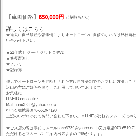
【車両価格】
650,000円
（消費税込み）
詳しくはこちら
★過去に自己破産や諸事情によりオートローンに自信のない方は弊社自
い合わせ下さい。
★21年式TTクーペ クワトロ4WD
★修復歴無し
★アルミ
★記録簿
他店でオートローンをお断りされた方は自社分割でのお支払い方法もご
沢山の方にご好評を頂き、ご利用して頂いております。
お気軽に
LINEID:nanoauto7
Mail:nano3739@yahoo.co.jp
担当石橋携帯:070-6519-7190
上記のいずれかにてお問い合わせ下さい。※LINEが比較的スムーズにや
★ご来店の際は事前にメールnano3739@yahoo.co.jp又は電話070-6519-7
ただけるとスムーズにご案内出来ますので助かります。