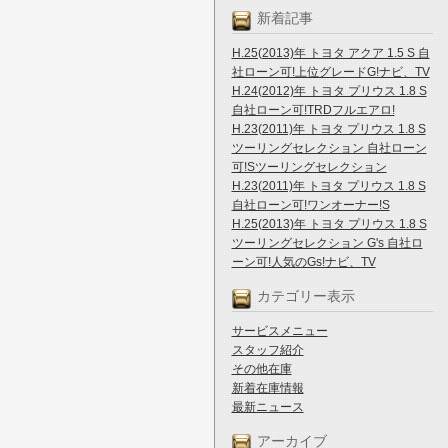
新着記事
H.25(2013)年 トヨタ アクア 1.5 S 自
社ローン可!上位グレードG!ナビ、TV
H.24(2012)年 トヨタ プリウス 1.8 S
自社ローン可!TRDフルエアロ!
H.23(2011)年 トヨタ プリウス 1.8 S
ツーリングセレクション 自社ローン
可!Sツーリングセレクション
H.23(2011)年 トヨタ プリウス 1.8 S
自社ローン可!ワンオーナー!S
H.25(2013)年 トヨタ プリウス 1.8 S
ツーリングセレクション G's 自社ロ
ーン可!人気のGs!ナビ、TV
カテゴリー表示
サービスメニュー
スタッフ紹介
その他在庫
新着在庫情報
最新ニュース
アーカイブ