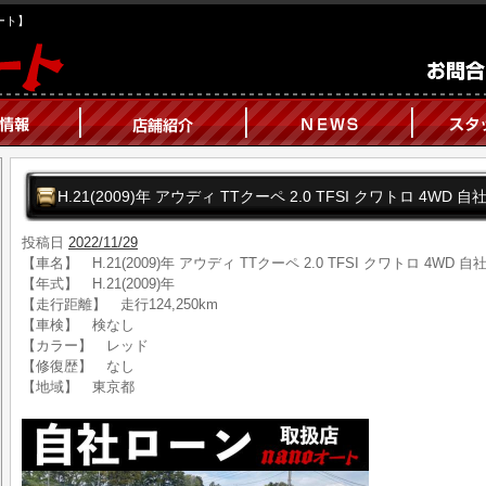
オート】
H.21(2009)年 アウディ TTクーペ 2.0 TFSI クワトロ 4W
投稿日
2022/11/29
【車名】 H.21(2009)年 アウディ TTクーペ 2.0 TFSI クワトロ 4W
【年式】 H.21(2009)年
【走行距離】 走行124,250km
【車検】 検なし
【カラー】 レッド
【修復歴】 なし
【地域】 東京都