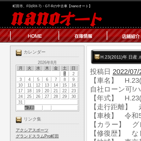
町田市、FD(RX-7)・GT-Rの中古車【nanoオート】
カレンダー
H.23(2011)年
2026年8月
月
火
水
木
金
土
日
投稿日
2022/07/
1
2
【車名】 H.23
3
4
5
6
7
8
9
10
11
12
13
14
15
16
自社ローン可!
17
18
19
20
21
22
23
24
25
26
27
28
29
30
【年式】 H.23(
31
【走行距離】 走行
« 7月
【車検】 令和5
リンク集
【カラー】 グ
アクシアスポーツ
【修復歴】 な
グランドスラムPro町田