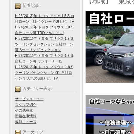
【地域】 東京
新着記事
H.25(2013)年 トヨタ アクア 1.5 S 自
社ローン可!上位グレードG!ナビ、TV
H.24(2012)年 トヨタ プリウス 1.8 S
自社ローン可!TRDフルエアロ!
H.23(2011)年 トヨタ プリウス 1.8 S
ツーリングセレクション 自社ローン
可!Sツーリングセレクション
H.23(2011)年 トヨタ プリウス 1.8 S
自社ローン可!ワンオーナー!S
H.25(2013)年 トヨタ プリウス 1.8 S
ツーリングセレクション G's 自社ロ
ーン可!人気のGs!ナビ、TV
カテゴリー表示
サービスメニュー
スタッフ紹介
その他在庫
新着在庫情報
最新ニュース
アーカイブ