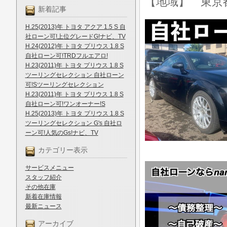
【地域】 東京
新着記事
H.25(2013)年 トヨタ アクア 1.5 S 自
社ローン可!上位グレードG!ナビ、TV
H.24(2012)年 トヨタ プリウス 1.8 S
自社ローン可!TRDフルエアロ!
H.23(2011)年 トヨタ プリウス 1.8 S
ツーリングセレクション 自社ローン
可!Sツーリングセレクション
H.23(2011)年 トヨタ プリウス 1.8 S
自社ローン可!ワンオーナー!S
H.25(2013)年 トヨタ プリウス 1.8 S
ツーリングセレクション G's 自社ロ
ーン可!人気のGs!ナビ、TV
カテゴリー表示
サービスメニュー
スタッフ紹介
その他在庫
新着在庫情報
最新ニュース
アーカイブ