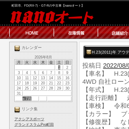
町田市、FD(RX-7)・GT-Rの中古車【nanoオート】
カレンダー
H.23(2011)年 ア
2026年8月
月
火
水
木
金
土
日
投稿日
2022/08/
1
2
【車名】 H.23(
3
4
5
6
7
8
9
10
11
12
13
14
15
16
4WD 自社ローン
17
18
19
20
21
22
23
24
25
26
27
28
29
30
【年式】 H.23(
31
【走行距離】 走行
« 7月
【車検】 令和6
リンク集
【カラー】 ブ
アクシアスポーツ
【修復歴】 な
グランドスラムPro町田