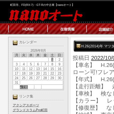
町田市、FD(RX-7)・GT-Rの中古車【nanoオート】
カレンダー
H.26(2014)年
2026年8月
月
火
水
木
金
土
日
投稿日
2022/10/
1
2
【車名】 H.26
3
4
5
6
7
8
9
10
11
12
13
14
15
16
ローン可!フレ
17
18
19
20
21
22
23
24
25
26
27
28
29
30
【年式】 H.26(
31
【走行距離】 走行
« 7月
【車検】 検な
リンク集
【カラー】 レ
アクシアスポーツ
【修復歴】 な
グランドスラムPro町田