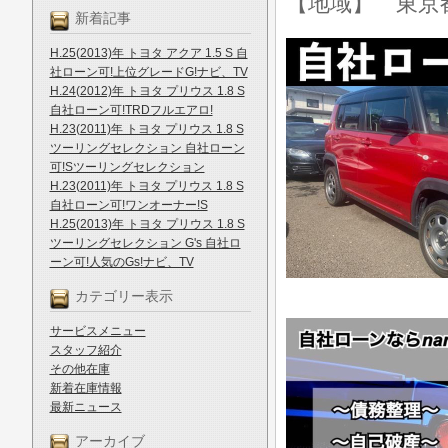
【地域】 東京
新着記事
H.25(2013)年 トヨタ アクア 1.5 S 自
社ローン可!上位グレードG!ナビ、TV
H.24(2012)年 トヨタ プリウス 1.8 S
自社ローン可!TRDフルエアロ!
H.23(2011)年 トヨタ プリウス 1.8 S
ツーリングセレクション 自社ローン
可!Sツーリングセレクション
H.23(2011)年 トヨタ プリウス 1.8 S
自社ローン可!ワンオーナー!S
H.25(2013)年 トヨタ プリウス 1.8 S
ツーリングセレクション G's 自社ロ
ーン可!人気のGs!ナビ、TV
カテゴリー表示
サービスメニュー
スタッフ紹介
その他在庫
新着在庫情報
最新ニュース
アーカイブ