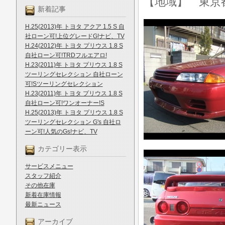
【地域】 東京
新着記事
H.25(2013)年 トヨタ アクア 1.5 S 自
社ローン可!上位グレードG!ナビ、TV
H.24(2012)年 トヨタ プリウス 1.8 S
自社ローン可!TRDフルエアロ!
H.23(2011)年 トヨタ プリウス 1.8 S
ツーリングセレクション 自社ローン
可!Sツーリングセレクション
H.23(2011)年 トヨタ プリウス 1.8 S
自社ローン可!ワンオーナー!S
H.25(2013)年 トヨタ プリウス 1.8 S
ツーリングセレクション G's 自社ロ
ーン可!人気のGs!ナビ、TV
カテゴリー表示
サービスメニュー
スタッフ紹介
その他在庫
新着在庫情報
最新ニュース
アーカイブ