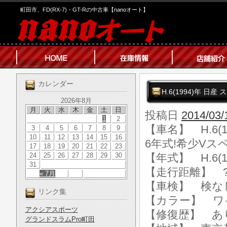
町田市、FD(RX-7)・GT-Rの中古車【nanoオート】
カレンダー
H.6(1994)年 日
2026年8月
月
火
水
木
金
土
日
投稿日
2014/03/
1
2
【車名】 H.6(
3
4
5
6
7
8
9
10
11
12
13
14
15
16
6年式!希少Vスペ
17
18
19
20
21
22
23
24
25
26
27
28
29
30
【年式】 H.6(1
31
【走行距離】 ?k
« 7月
【車検】 検な
リンク集
【カラー】 ワ
アクシアスポーツ
【修復歴】 あ
グランドスラムPro町田