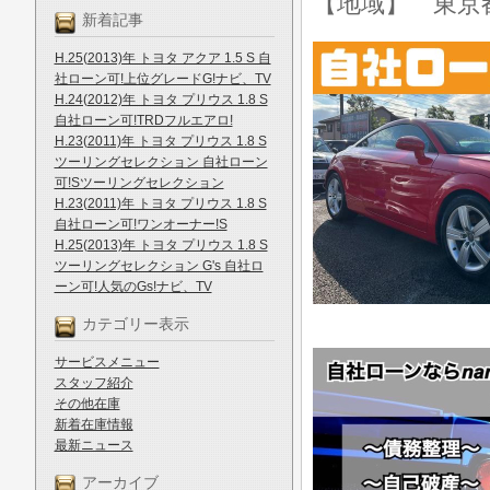
【地域】 東京
新着記事
H.25(2013)年 トヨタ アクア 1.5 S 自
社ローン可!上位グレードG!ナビ、TV
H.24(2012)年 トヨタ プリウス 1.8 S
自社ローン可!TRDフルエアロ!
H.23(2011)年 トヨタ プリウス 1.8 S
ツーリングセレクション 自社ローン
可!Sツーリングセレクション
H.23(2011)年 トヨタ プリウス 1.8 S
自社ローン可!ワンオーナー!S
H.25(2013)年 トヨタ プリウス 1.8 S
ツーリングセレクション G's 自社ロ
ーン可!人気のGs!ナビ、TV
カテゴリー表示
サービスメニュー
スタッフ紹介
その他在庫
新着在庫情報
最新ニュース
アーカイブ