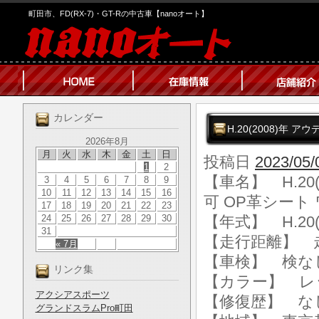
町田市、FD(RX-7)・GT-Rの中古車【nanoオート】
カレンダー
H.20(2008)年 
2026年8月
月
火
水
木
金
土
日
投稿日
2023/05/
1
2
【車名】 H.20(
3
4
5
6
7
8
9
10
11
12
13
14
15
16
可 OP革シート
17
18
19
20
21
22
23
24
25
26
27
28
29
30
【年式】 H.20(
31
【走行距離】 走行
« 7月
【車検】 検な
リンク集
【カラー】 レ
アクシアスポーツ
【修復歴】 な
グランドスラムPro町田