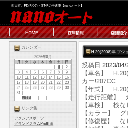
町田市、FD(RX-7)・GT-Rの中古車【nanoオート】
カレンダー
H.20(2008)年 
2026年8月
月
火
水
木
金
土
日
投稿日
2023/04/
1
2
【車名】 H.20
3
4
5
6
7
8
9
10
11
12
13
14
15
16
カー!207CC
17
18
19
20
21
22
23
24
25
26
27
28
29
30
【年式】 H.20(
31
【走行距離】 走行
« 7月
【車検】 検な
リンク集
【カラー】 グ
アクシアスポーツ
【修復歴】 な
グランドスラムPro町田