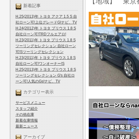
【地域】 東京
新着記事
H.25(2013)年 トヨタ アクア 1.5 S 自
社ローン可!上位グレードG!ナビ、TV
H.24(2012)年 トヨタ プリウス 1.8 S
自社ローン可!TRDフルエアロ!
H.23(2011)年 トヨタ プリウス 1.8 S
ツーリングセレクション 自社ローン
可!Sツーリングセレクション
H.23(2011)年 トヨタ プリウス 1.8 S
自社ローン可!ワンオーナー!S
H.25(2013)年 トヨタ プリウス 1.8 S
ツーリングセレクション G's 自社ロ
ーン可!人気のGs!ナビ、TV
カテゴリー表示
サービスメニュー
スタッフ紹介
その他在庫
新着在庫情報
最新ニュース
アーカイブ