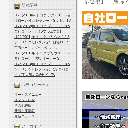
【地域】 東京
新着記事
H.25(2013)年 トヨタ アクア 1.5 S 自
社ローン可!上位グレードG!ナビ、TV
H.24(2012)年 トヨタ プリウス 1.8 S
自社ローン可!TRDフルエアロ!
H.23(2011)年 トヨタ プリウス 1.8 S
ツーリングセレクション 自社ローン
可!Sツーリングセレクション
H.23(2011)年 トヨタ プリウス 1.8 S
自社ローン可!ワンオーナー!S
H.25(2013)年 トヨタ プリウス 1.8 S
ツーリングセレクション G's 自社ロ
ーン可!人気のGs!ナビ、TV
カテゴリー表示
サービスメニュー
スタッフ紹介
その他在庫
新着在庫情報
最新ニュース
アーカイブ