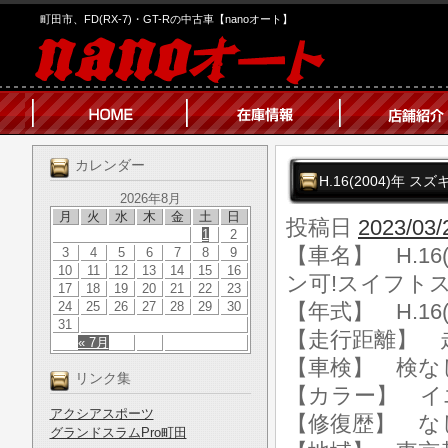
町田市、FD(RX-7)・GT-Rの中古車【nanoオート】
カレンダー
H.16(2004)年 
2026年8月
月
火
水
木
金
土
日
投稿日
2023/03/
1
2
【車名】 H.16
3
4
5
6
7
8
9
10
11
12
13
14
15
16
ン可!スイフトス
17
18
19
20
21
22
23
24
25
26
27
28
29
30
【年式】 H.16(
31
【走行距離】 走行
« 7月
【車検】 検な
リンク集
【カラー】 イ
アクシアスポーツ
【修復歴】 な
グランドスラムPro町田