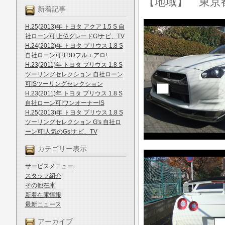
【地域】 東京
新着記事
H.25(2013)年 トヨタ アクア 1.5 S 自
社ローン可!上位グレードG!ナビ、TV
H.24(2012)年 トヨタ プリウス 1.8 S
自社ローン可!TRDフルエアロ!
H.23(2011)年 トヨタ プリウス 1.8 S
ツーリングセレクション 自社ローン
可!Sツーリングセレクション
H.23(2011)年 トヨタ プリウス 1.8 S
自社ローン可!ワンオーナー!S
H.25(2013)年 トヨタ プリウス 1.8 S
ツーリングセレクション G's 自社ロ
ーン可!人気のGs!ナビ、TV
カテゴリー表示
サービスメニュー
スタッフ紹介
その他在庫
新着在庫情報
最新ニュース
アーカイブ