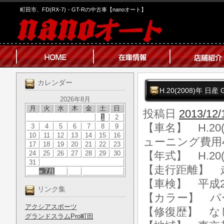
町田市、FD(RX-7)・GT-Rの中古車【nanoオート】
カレンダー
H.20(2008)年
2026年8月
月
火
水
木
金
土
日
投稿日
2013/12/
1
2
【車名】 H.20
3
4
5
6
7
8
9
10
11
12
13
14
15
16
ューニング費用4
17
18
19
20
21
22
23
24
25
26
27
28
29
30
【年式】 H.20(
31
【走行距離】 走行
« 7月
【車検】 平成2
リンク集
【カラー】 パ
アクシアスポーツ
【修復歴】 な
グランドスラムPro町田