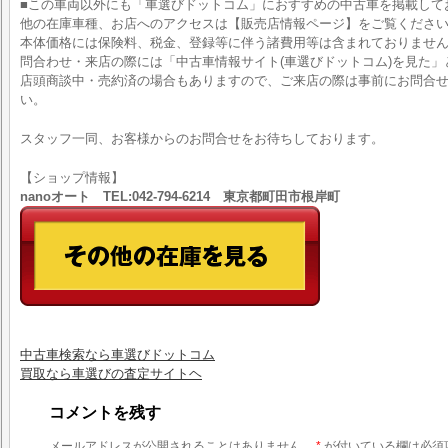
■この車両以外にも「車選びドットコム」におすすめの中古車を掲載して
他の在庫車種、お店へのアクセスは【販売店情報ページ】をご覧くださ
本体価格には保険料、税金、登録等に伴う諸費用等は含まれておりませ
問合わせ・来店の際には「中古車情報サイト(車選びドットコム)を見た」
店頭商談中・売約済の場合もありますので、ご来店の際は事前にお問合
い。
スタッフ一同、お客様からのお問合せをお待ちしております。
【ショップ情報】
nanoオート TEL:042-794-6214 東京都町田市根岸町
中古車検索なら車選びドットコム
買取なら車選びの査定サイトヘ
コメントを残す
メールアドレスが公開されることはありません。
*
が付いている欄は必須