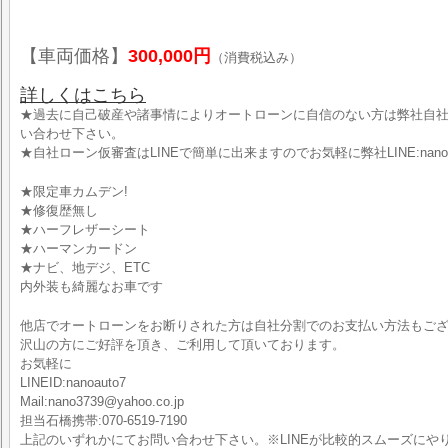
【車両価格】
300,000円
（消費税込み）
詳しくはこちら
★過去に自己破産や諸事情によりオートローンに自信のない方は弊社自
い合わせ下さい。
★自社ローン仮審査はLINEで簡単に出来ますのでお気軽に弊社LINE:nano
★限定車カムデン!
★修復歴無し
★ハーフレザーシート
★ハーマンカードン
★ナビ、地デジ、ETC
内外装も綺麗なお車です
他店でオートローンをお断りされた方は自社分割でのお支払い方法もご
沢山の方にご好評を頂き、ご利用して頂いております。
お気軽に
LINEID:nanoauto7
Mail:nano3739@yahoo.co.jp
担当石橋携帯:070-6519-7190
上記のいずれかにてお問い合わせ下さい。※LINEが比較的スムーズにや