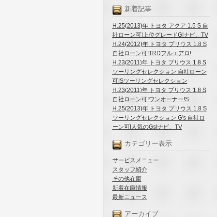
新着記事
H.25(2013)年 トヨタ アクア 1.5 S 自
社ローン可!上位グレードG!ナビ、TV
H.24(2012)年 トヨタ プリウス 1.8 S
自社ローン可!TRDフルエアロ!
H.23(2011)年 トヨタ プリウス 1.8 S
ツーリングセレクション 自社ローン
可!Sツーリングセレクション
H.23(2011)年 トヨタ プリウス 1.8 S
自社ローン可!ワンオーナー!S
H.25(2013)年 トヨタ プリウス 1.8 S
ツーリングセレクション G's 自社ロ
ーン可!人気のGs!ナビ、TV
カテゴリー表示
サービスメニュー
スタッフ紹介
その他在庫
新着在庫情報
最新ニュース
アーカイブ