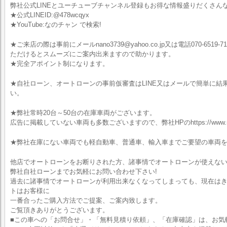
弊社公式LINEとユーチューブチャンネル登録もお得な情報盛りだくさん
★公式LINEID:@478wcqyx
★YouTube:なのチャン で検索!
★ご来店の際は事前にメールnano3739@yahoo.co.jp又は電話070-6519-7
ただけるとスムーズにご案内出来ますので助かります。
★完全アポイント制になります。
★自社ローン、オートローンの事前仮審査はLINE又はメールで簡単に結
い。
★弊社常時20台～50台の在庫車両がございます。
広告に掲載していない車両も多数ございますので、弊社HPのhttps://www.na
★弊社在庫にない車両でも軽自動車、普通車、輸入車までご要望の車両
他店でオートローンをお断りされた方、諸事情でオートローンが使えな
弊社自社ローンまでお気軽にお問い合わせ下さい!
過去に諸事情でオートローンが利用出来なくなってしまっても、現在はきち
トはお客様に
一番合ったご購入方法でご提案、ご案内致します。
ご覧頂きありがとうございます。
■この車への「お問合せ」・「無料見積り依頼」、「在庫確認」は、お気