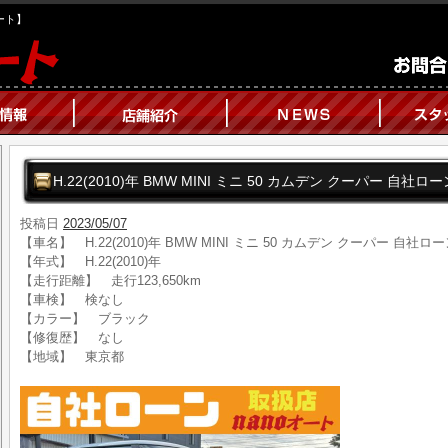
オート】
H.22(2010)年 BMW MINI ミニ 50 カムデン クーパー 自
投稿日
2023/05/07
【車名】 H.22(2010)年 BMW MINI ミニ 50 カムデン クーパー 自社
【年式】 H.22(2010)年
【走行距離】 走行123,650km
【車検】 検なし
【カラー】 ブラック
【修復歴】 なし
【地域】 東京都