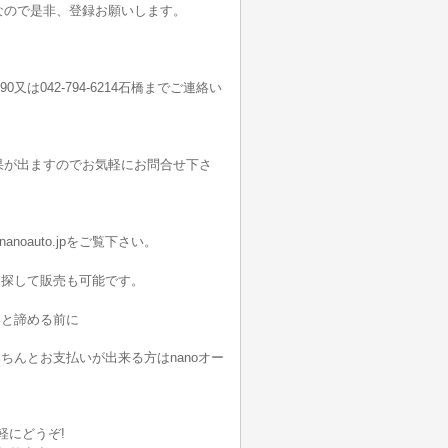
なので是非、登録お願いします。
190又は042-794-6214石橋までご連絡い
果が出ますのでお気軽にお問合せ下さ
noauto.jpをご覧下さい。
を探して販売も可能です。
いと諦める前に
んとお支払いが出来る方はnanoオー
軽にどうぞ!