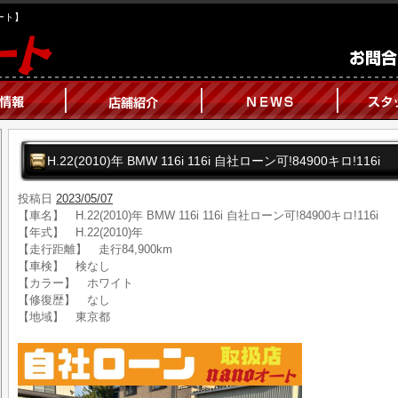
オート】
H.22(2010)年 BMW 116i 116i 自社ローン可!84900キロ!116i
投稿日
2023/05/07
【車名】 H.22(2010)年 BMW 116i 116i 自社ローン可!84900キロ!116i
【年式】 H.22(2010)年
【走行距離】 走行84,900km
【車検】 検なし
【カラー】 ホワイト
【修復歴】 なし
【地域】 東京都