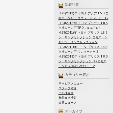
新着記事
H.25(2013)年 トヨタ アクア 1.5 S 自
社ローン可!上位グレードG!ナビ、TV
H.24(2012)年 トヨタ プリウス 1.8 S
自社ローン可!TRDフルエアロ!
H.23(2011)年 トヨタ プリウス 1.8 S
ツーリングセレクション 自社ローン
可!Sツーリングセレクション
H.23(2011)年 トヨタ プリウス 1.8 S
自社ローン可!ワンオーナー!S
H.25(2013)年 トヨタ プリウス 1.8 S
ツーリングセレクション G's 自社ロ
ーン可!人気のGs!ナビ、TV
カテゴリー表示
サービスメニュー
スタッフ紹介
その他在庫
新着在庫情報
最新ニュース
アーカイブ