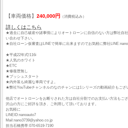
【車両価格】
240,000円
（消費税込み）
詳しくはこちら
★過去に自己破産や諸事情によりオートローンに自信のない方は弊社自
い合わせ下さい。
★自社ローン仮審査はLINEで簡単に出来ますのでお気軽に弊社LINE:nano
★平成22年式!116i
★人気のホワイト
★ETC
★修復歴無し
★プッシュスタート
★内外装も綺麗な車両ですよ。
★弊社YouTubeチャンネルのなのチャンには1シリーズの動画紹介もござ
他店でオートローンをお断りされた方は自社分割でのお支払い方法もご
沢山の方にご好評を頂き、ご利用して頂いております。
お気軽に
LINEID:nanoauto7
Mail:nano3739@yahoo.co.jp
担当石橋携帯:070-6519-7190