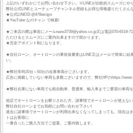
上記のいずれかにてお問い合わせ下さい。※LINEが比較的スムーズにや
弊社公式LINEとユーチューブチャンネル登録もお得な情報盛りだくさん
★公式LINEID:@478wcqyx
★YouTube:なのチャン で検索!
★ご来店の際は事前にメールnano3739@yahoo.co.jp又は電話070-6519-7
ただけるとスムーズにご案内出来ますので助かります。
★完全アポイント制になります。
★自社ローン、オートローンの事前仮審査はLINE又はメールで簡単に結
い。
★弊社常時20台～50台の在庫車両がございます。
広告に掲載していない車両も多数ございますので、弊社HPのhttps://www.na
★弊社在庫にない車両でも軽自動車、普通車、輸入車までご要望の車両
他店でオートローンをお断りされた方、諸事情でオートローンが使えな
弊社自社ローンまでお気軽にお問い合わせ下さい!
過去に諸事情でオートローンが利用出来なくなってしまっても、現在はきち
トはお客様に
一番合ったご購入方法でご提案、ご案内致します。