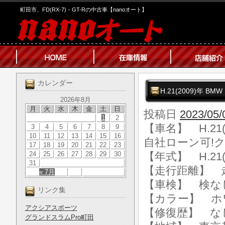
町田市、FD(RX-7)・GT-Rの中古車【nanoオート】
カレンダー
H.21(2009)年 
2026年8月
月
火
水
木
金
土
日
投稿日
2023/05/
1
2
【車名】 H.21(
3
4
5
6
7
8
9
10
11
12
13
14
15
16
自社ローン可!
17
18
19
20
21
22
23
24
25
26
27
28
29
30
【年式】 H.21(
31
【走行距離】 走行
« 7月
【車検】 検な
リンク集
【カラー】 ホ
アクシアスポーツ
【修復歴】 な
グランドスラムPro町田