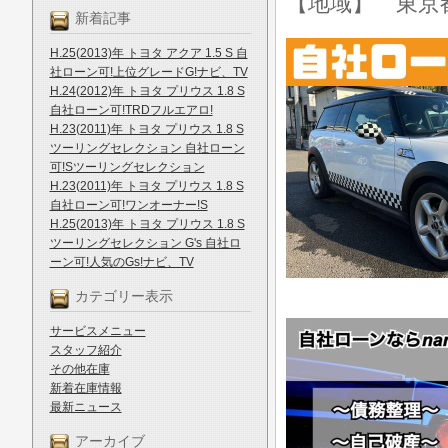
【地域】 東京
新着記事
H.25(2013)年 トヨタ アクア 1.5 S 自
社ローン可!上位グレードG!ナビ、TV
H.24(2012)年 トヨタ プリウス 1.8 S
自社ローン可!TRDフルエアロ!
H.23(2011)年 トヨタ プリウス 1.8 S
ツーリングセレクション 自社ローン
可!Sツーリングセレクション
H.23(2011)年 トヨタ プリウス 1.8 S
自社ローン可!ワンオーナー!S
H.25(2013)年 トヨタ プリウス 1.8 S
ツーリングセレクション G's 自社ロ
ーン可!人気のGs!ナビ、TV
カテゴリー表示
サービスメニュー
スタッフ紹介
その他在庫
新着在庫情報
最新ニュース
アーカイブ