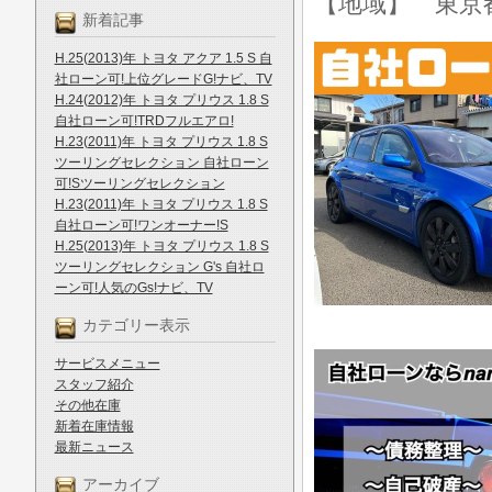
【地域】 東京
新着記事
H.25(2013)年 トヨタ アクア 1.5 S 自
社ローン可!上位グレードG!ナビ、TV
H.24(2012)年 トヨタ プリウス 1.8 S
自社ローン可!TRDフルエアロ!
H.23(2011)年 トヨタ プリウス 1.8 S
ツーリングセレクション 自社ローン
可!Sツーリングセレクション
H.23(2011)年 トヨタ プリウス 1.8 S
自社ローン可!ワンオーナー!S
H.25(2013)年 トヨタ プリウス 1.8 S
ツーリングセレクション G's 自社ロ
ーン可!人気のGs!ナビ、TV
カテゴリー表示
サービスメニュー
スタッフ紹介
その他在庫
新着在庫情報
最新ニュース
アーカイブ