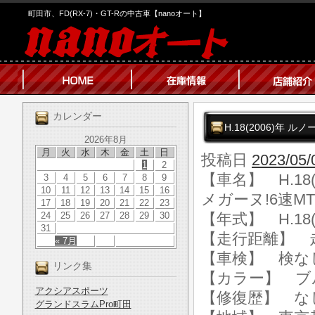
町田市、FD(RX-7)・GT-Rの中古車【nanoオート】
カレンダー
H.18(2006)年 
2026年8月
月
火
水
木
金
土
日
投稿日
2023/05/
1
2
【車名】 H.18
3
4
5
6
7
8
9
10
11
12
13
14
15
16
メガーヌ!6速MT
17
18
19
20
21
22
23
24
25
26
27
28
29
30
【年式】 H.18(
31
【走行距離】 走行
« 7月
【車検】 検な
リンク集
【カラー】 ブ
アクシアスポーツ
【修復歴】 な
グランドスラムPro町田