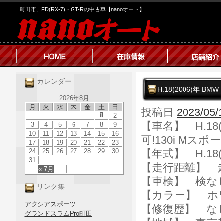
町田市、FD(RX-7)・GT-Rの中古車【nanoオート】
カレンダー
H.18(2006)年 BM
2026年8月
月
火
水
木
金
土
日
投稿日
2023/05/
1
2
【車名】 H.18(
3
4
5
6
7
8
9
10
11
12
13
14
15
16
可!130i Mスポー
17
18
19
20
21
22
23
24
25
26
27
28
29
30
【年式】 H.18(
31
【走行距離】 走行
« 7月
【車検】 検な
リンク集
【カラー】 ホ
アクシアスポーツ
【修復歴】 な
グランドスラムPro町田