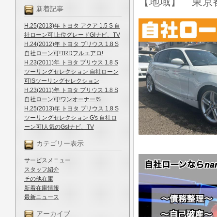
【地域】 東京
新着記事
H.25(2013)年 トヨタ アクア 1.5 S 自
社ローン可!上位グレードG!ナビ、TV
H.24(2012)年 トヨタ プリウス 1.8 S
自社ローン可!TRDフルエアロ!
H.23(2011)年 トヨタ プリウス 1.8 S
ツーリングセレクション 自社ローン
可!Sツーリングセレクション
H.23(2011)年 トヨタ プリウス 1.8 S
自社ローン可!ワンオーナー!S
H.25(2013)年 トヨタ プリウス 1.8 S
ツーリングセレクション G's 自社ロ
ーン可!人気のGs!ナビ、TV
カテゴリー表示
サービスメニュー
スタッフ紹介
その他在庫
新着在庫情報
最新ニュース
アーカイブ