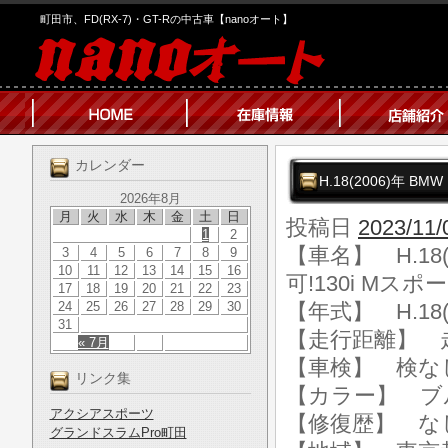
町田市、FD(RX-7)・GT-Rの中古車【nanoオート】
カレンダー
H.18(2006)年 BM
2026年8月
月
火
水
木
金
土
日
投稿日
2023/11/
1
2
【車名】 H.18(
3
4
5
6
7
8
9
10
11
12
13
14
15
16
可!130i Mスポ
17
18
19
20
21
22
23
24
25
26
27
28
29
30
【年式】 H.18(
31
【走行距離】 走行
« 7月
【車検】 検な
リンク集
【カラー】 ブ
アクシアスポーツ
【修復歴】 な
グランドスラムPro町田