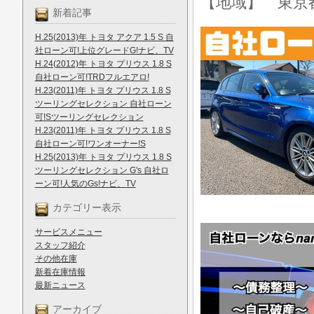
【地域】 東京
新着記事
H.25(2013)年 トヨタ アクア 1.5 S 自
社ローン可!上位グレードG!ナビ、TV
H.24(2012)年 トヨタ プリウス 1.8 S
自社ローン可!TRDフルエアロ!
H.23(2011)年 トヨタ プリウス 1.8 S
ツーリングセレクション 自社ローン
可!Sツーリングセレクション
H.23(2011)年 トヨタ プリウス 1.8 S
自社ローン可!ワンオーナー!S
H.25(2013)年 トヨタ プリウス 1.8 S
ツーリングセレクション G's 自社ロ
ーン可!人気のGs!ナビ、TV
カテゴリー表示
サービスメニュー
スタッフ紹介
その他在庫
新着在庫情報
最新ニュース
アーカイブ