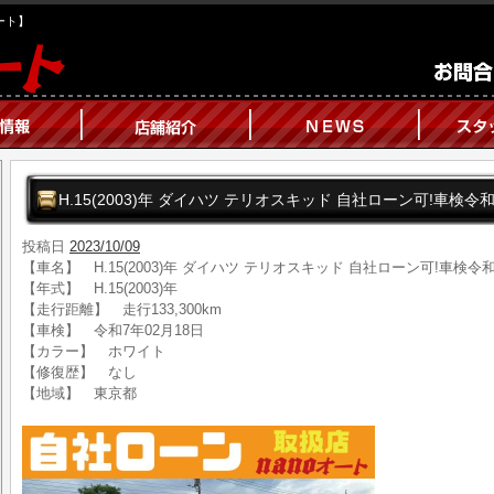
オート】
H.15(2003)年 ダイハツ テリオスキッド 自社ローン可!車検令
投稿日
2023/10/09
【車名】 H.15(2003)年 ダイハツ テリオスキッド 自社ローン可!車検令
【年式】 H.15(2003)年
【走行距離】 走行133,300km
【車検】 令和7年02月18日
【カラー】 ホワイト
【修復歴】 なし
【地域】 東京都