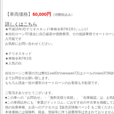
【車両価格】
60,000円
（消費税込み）
詳しくはこちら
★平成15年式!テリオスキッド!車検令和7年2月たっぷり!
★自社ローン可!過去に自己破産や債務整理、その他諸事情でオートロー
入可能です
お気軽にお問い合わせください。
★テリオスキッド
★車検令和7年2月
★人気の白
自社ローンご希望の方は弊社LineIDのnanoauto7又はメールのnano3739@yah
までお問合せお願い致します。
もちろん現金一括や通常のオートローンのお客様も大歓迎です。
ご覧頂きありがとうございます。
■この車への「お問合せ」・「無料見積り依頼」、「在庫確認」は、お気
■この車両以外にも「車選びドットコム」におすすめの中古車を掲載して
他の在庫車種、お店へのアクセスは【販売店情報ページ】をご覧くださ
本体価格には保険料、税金、登録等に伴う諸費用等は含まれておりませ