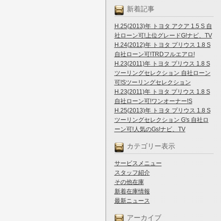
新着記事
H.25(2013)年 トヨタ アクア 1.5 S 自
社ローン可!上位グレードG!ナビ、TV
H.24(2012)年 トヨタ プリウス 1.8 S
自社ローン可!TRDフルエアロ!
H.23(2011)年 トヨタ プリウス 1.8 S
ツーリングセレクション 自社ローン
可!Sツーリングセレクション
H.23(2011)年 トヨタ プリウス 1.8 S
自社ローン可!ワンオーナー!S
H.25(2013)年 トヨタ プリウス 1.8 S
ツーリングセレクション G's 自社ロ
ーン可!人気のGs!ナビ、TV
カテゴリー表示
サービスメニュー
スタッフ紹介
その他在庫
新着在庫情報
最新ニュース
アーカイブ