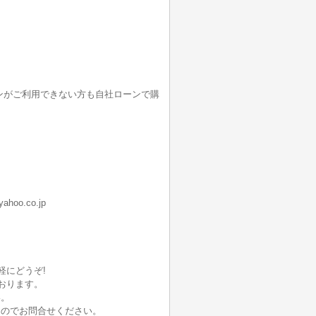
ンがご利用できない方も自社ローンで購
oo.co.jp
軽にどうぞ!
おります。
い。
んのでお問合せください。