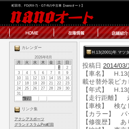
町田市、FD(RX-7)・GT-Rの中古車【nanoオート】
カレンダー
H.13(2001)年 
2026年8月
月
火
水
木
金
土
日
投稿日
2014/03/
1
2
【車名】 H.13(
3
4
5
6
7
8
9
10
11
12
13
14
15
16
載せ替外装ピカ
17
18
19
20
21
22
23
24
25
26
27
28
29
30
【年式】 H.13(
31
【走行距離】 走行
« 7月
【車検】 検な
リンク集
【カラー】 パ
アクシアスポーツ
【修復歴】 あ
グランドスラムPro町田