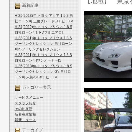
【地域】 東京
新着記事
H.25(2013)年 トヨタ アクア 1.5 S 自
社ローン可!上位グレードG!ナビ、TV
H.24(2012)年 トヨタ プリウス 1.8 S
自社ローン可!TRDフルエアロ!
H.23(2011)年 トヨタ プリウス 1.8 S
ツーリングセレクション 自社ローン
可!Sツーリングセレクション
H.23(2011)年 トヨタ プリウス 1.8 S
自社ローン可!ワンオーナー!S
H.25(2013)年 トヨタ プリウス 1.8 S
ツーリングセレクション G's 自社ロ
ーン可!人気のGs!ナビ、TV
カテゴリー表示
サービスメニュー
スタッフ紹介
その他在庫
新着在庫情報
最新ニュース
アーカイブ