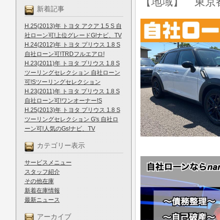
【地域】 東京
新着記事
H.25(2013)年 トヨタ アクア 1.5 S 自
社ローン可!上位グレードG!ナビ、TV
H.24(2012)年 トヨタ プリウス 1.8 S
自社ローン可!TRDフルエアロ!
H.23(2011)年 トヨタ プリウス 1.8 S
ツーリングセレクション 自社ローン
可!Sツーリングセレクション
H.23(2011)年 トヨタ プリウス 1.8 S
自社ローン可!ワンオーナー!S
H.25(2013)年 トヨタ プリウス 1.8 S
ツーリングセレクション G's 自社ロ
ーン可!人気のGs!ナビ、TV
カテゴリー表示
サービスメニュー
スタッフ紹介
その他在庫
新着在庫情報
最新ニュース
アーカイブ