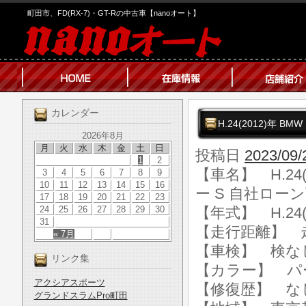
町田市、FD(RX-7)・GT-Rの中古車【nanoオート】
カレンダー
H.24(2012)年
2026年8月
月
火
水
木
金
土
日
投稿日
2023/09/
1
2
【車名】 H.24
3
4
5
6
7
8
9
10
11
12
13
14
15
16
ー S 自社ロー
17
18
19
20
21
22
23
24
25
26
27
28
29
30
【年式】 H.24(
31
【走行距離】 走行
« 7月
【車検】 検な
リンク集
【カラー】 パ
アクシアスポーツ
【修復歴】 な
グランドスラムPro町田