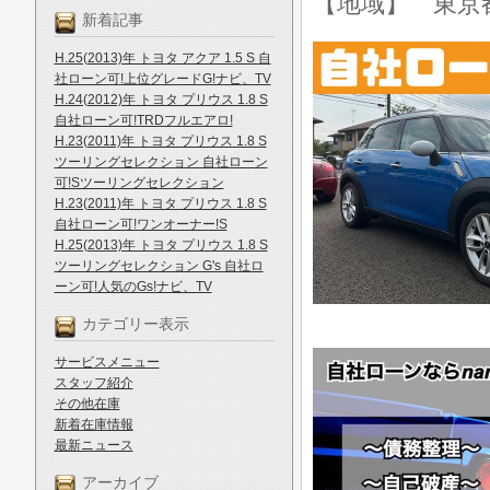
【地域】 東京
新着記事
H.25(2013)年 トヨタ アクア 1.5 S 自
社ローン可!上位グレードG!ナビ、TV
H.24(2012)年 トヨタ プリウス 1.8 S
自社ローン可!TRDフルエアロ!
H.23(2011)年 トヨタ プリウス 1.8 S
ツーリングセレクション 自社ローン
可!Sツーリングセレクション
H.23(2011)年 トヨタ プリウス 1.8 S
自社ローン可!ワンオーナー!S
H.25(2013)年 トヨタ プリウス 1.8 S
ツーリングセレクション G's 自社ロ
ーン可!人気のGs!ナビ、TV
カテゴリー表示
サービスメニュー
スタッフ紹介
その他在庫
新着在庫情報
最新ニュース
アーカイブ