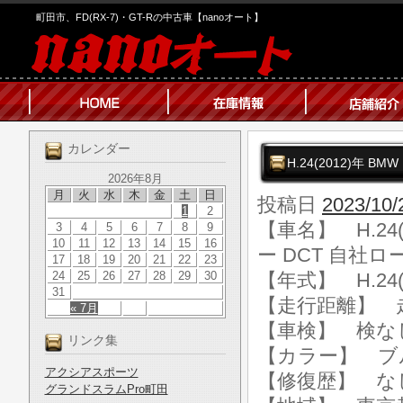
町田市、FD(RX-7)・GT-Rの中古車【nanoオート】
カレンダー
H.24(2012)年
2026年8月
月
火
水
木
金
土
日
投稿日
2023/10/
1
2
【車名】 H.24
3
4
5
6
7
8
9
10
11
12
13
14
15
16
ー DCT 自社
17
18
19
20
21
22
23
24
25
26
27
28
29
30
【年式】 H.24(
31
【走行距離】 走行
« 7月
【車検】 検な
リンク集
【カラー】 ブ
アクシアスポーツ
【修復歴】 な
グランドスラムPro町田