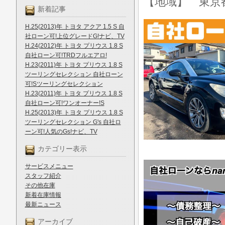
【地域】 東京
新着記事
H.25(2013)年 トヨタ アクア 1.5 S 自
社ローン可!上位グレードG!ナビ、TV
H.24(2012)年 トヨタ プリウス 1.8 S
自社ローン可!TRDフルエアロ!
H.23(2011)年 トヨタ プリウス 1.8 S
ツーリングセレクション 自社ローン
可!Sツーリングセレクション
H.23(2011)年 トヨタ プリウス 1.8 S
自社ローン可!ワンオーナー!S
H.25(2013)年 トヨタ プリウス 1.8 S
ツーリングセレクション G's 自社ロ
ーン可!人気のGs!ナビ、TV
カテゴリー表示
サービスメニュー
スタッフ紹介
その他在庫
新着在庫情報
最新ニュース
アーカイブ