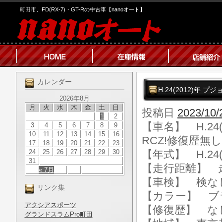
町田市、FD(RX-7)・GT-Rの中古車【nanoオート】
カレンダー
H.24(2012)年 
2026年8月
月
火
水
木
金
土
日
投稿日
2023/10/
1
2
【車名】 H.24(
3
4
5
6
7
8
9
10
11
12
13
14
15
16
RCZ!修復歴無し
17
18
19
20
21
22
23
24
25
26
27
28
29
30
【年式】 H.24(
31
【走行距離】 走行
« 7月
【車検】 検な
リンク集
【カラー】 ブ
アクシアスポーツ
【修復歴】 な
グランドスラムPro町田