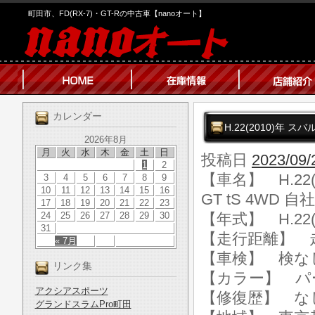
町田市、FD(RX-7)・GT-Rの中古車【nanoオート】
カレンダー
H.22(2010)年 ス
2026年8月
月
火
水
木
金
土
日
投稿日
2023/09/
1
2
【車名】 H.22
3
4
5
6
7
8
9
10
11
12
13
14
15
16
GT tS 4WD 
17
18
19
20
21
22
23
24
25
26
27
28
29
30
【年式】 H.22(
31
【走行距離】 走行
« 7月
【車検】 検な
リンク集
【カラー】 パ
アクシアスポーツ
【修復歴】 な
グランドスラムPro町田