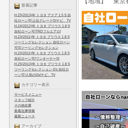
【地域】 東京
新着記事
H.25(2013)年 トヨタ アクア 1.5 S 自
社ローン可!上位グレードG!ナビ、TV
H.24(2012)年 トヨタ プリウス 1.8 S
自社ローン可!TRDフルエアロ!
H.23(2011)年 トヨタ プリウス 1.8 S
ツーリングセレクション 自社ローン
可!Sツーリングセレクション
H.23(2011)年 トヨタ プリウス 1.8 S
自社ローン可!ワンオーナー!S
H.25(2013)年 トヨタ プリウス 1.8 S
ツーリングセレクション G's 自社ロ
ーン可!人気のGs!ナビ、TV
カテゴリー表示
サービスメニュー
スタッフ紹介
その他在庫
新着在庫情報
最新ニュース
アーカイブ