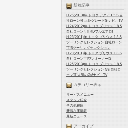
新着記事
H.25(2013)年 トヨタ アクア 1.5 S 自
社ローン可!上位グレードG!ナビ、TV
H.24(2012)年 トヨタ プリウス 1.8 S
自社ローン可!TRDフルエアロ!
H.23(2011)年 トヨタ プリウス 1.8 S
ツーリングセレクション 自社ローン
可!Sツーリングセレクション
H.23(2011)年 トヨタ プリウス 1.8 S
自社ローン可!ワンオーナー!S
H.25(2013)年 トヨタ プリウス 1.8 S
ツーリングセレクション G's 自社ロ
ーン可!人気のGs!ナビ、TV
カテゴリー表示
サービスメニュー
スタッフ紹介
その他在庫
新着在庫情報
最新ニュース
アーカイブ