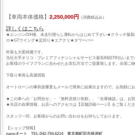
【車両本体価格】
2,250,000円
（消費税込み）
詳しくはこちら
★エンジンO/H後、未走行慣らし運転からはじめて下さい★クラッチ版新
ロ★GTウイング★足回り★エアクリ★タワーバー
外装も大変綺麗です。
当社大手オリコ・プレミアフィナンシャルサービス最長84回7年払いま
お客様のライフプランに合わせたお支払方法でご提案致します。全国ご納
下取り車両も高価買取
オートローンの事前仮審査もメールで簡単に結果出ますので、お気軽に
★この車への「お問合せ」・「無料見積り依頼」、「在庫確認」は、お気
★当店の在庫情報、お店へのアクセスは【店舗詳細ページ】をご覧くだ
スタッフ一同、お客様からのお問い合わせをお待ちしております。
【ショップ情報】
nanoオート TEL:042-794-6214 東京都町田市根岸町