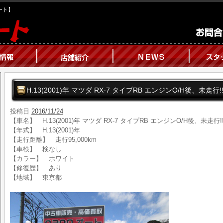
オート】
H.13(2001)年 マツダ RX-7 タイプRB エンジンO/H後、未走行!
投稿日
2016/11/24
【車名】 H.13(2001)年 マツダ RX-7 タイプRB エンジンO/H後、未走行!
【年式】 H.13(2001)年
【走行距離】 走行95,000km
【車検】 検なし
【カラー】 ホワイト
【修復歴】 あり
【地域】 東京都