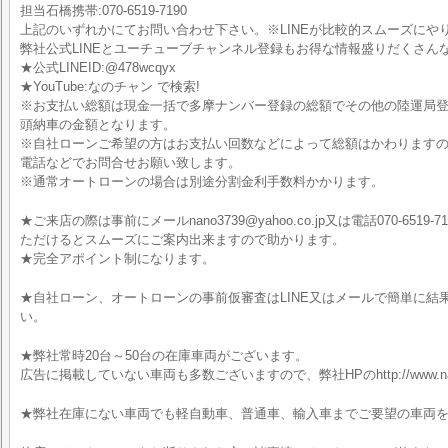
担当石橋携帯:070-6519-7190
上記のいずれかにてお問い合わせ下さい。※LINEが比較的スムーズにや
弊社公式LINEとユーチューブチャンネル登録もお得な情報盛りだくさん
★公式LINEID:@478wcqyx
★YouTube:なのチャン で検索!
※お支払い総額は現金一括で多摩ナンバー登録の総額でその他の陸運局
頭納車の金額となります。
※自社ローンご希望の方はお支払い回数などによって総額はかわりますので
電話などでお問合せお願い致します。
※通常オートローンの場合は別途分割金利手数料かかります。
★ご来店の際は事前にメールnano3739@yahoo.co.jp又は電話070-6519-7
ただけるとスムーズにご案内出来ますので助かります。
★完全アポイント制になります。
★自社ローン、オートローンの事前仮審査はLINE又はメールで簡単に結
い。
★弊社常時20台～50台の在庫車両がございます。
広告に掲載していない車両も多数ございますので、弊社HPのhttp://www.nan
★弊社在庫にない車両でも軽自動車、普通車、輸入車までご要望の車両