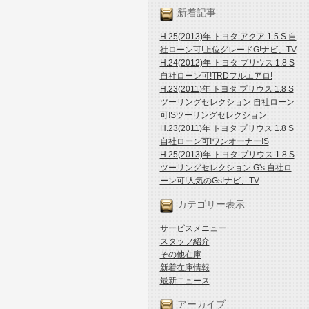
新着記事
H.25(2013)年 トヨタ アクア 1.5 S 自
社ローン可!上位グレードG!ナビ、TV
H.24(2012)年 トヨタ プリウス 1.8 S
自社ローン可!TRDフルエアロ!
H.23(2011)年 トヨタ プリウス 1.8 S
ツーリングセレクション 自社ローン
可!Sツーリングセレクション
H.23(2011)年 トヨタ プリウス 1.8 S
自社ローン可!ワンオーナー!S
H.25(2013)年 トヨタ プリウス 1.8 S
ツーリングセレクション G's 自社ロ
ーン可!人気のGs!ナビ、TV
カテゴリー表示
サービスメニュー
スタッフ紹介
その他在庫
新着在庫情報
最新ニュース
アーカイブ