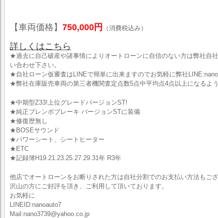
【車両価格】
750,000円
（消費税込み）
詳しくはこちら
★過去に自己破産や諸事情によりオートローンに自信のない方は弊社自
い合わせ下さい。
★自社ローン仮審査はLINEで簡単に出来ますのでお気軽に弊社LINE:nano
★弊社在庫販売車両の第三者機関査定点数5点中平均点4点以上になるよ
★中期型Z33!上位グレードバージョンST!
★純正ブレンボブレーキ バージョンSTに装備
★修復歴無し
★BOSEサウンド
★パワーシート、シートヒーター
★ETC
★記録簿H19.21.23.25.27.29.31年 R3年
他店でオートローンをお断りされた方は自社分割でのお支払い方法もご
沢山の方にご好評を頂き、ご利用して頂いております。
お気軽に
LINEID:nanoauto7
Mail:nano3739@yahoo.co.jp