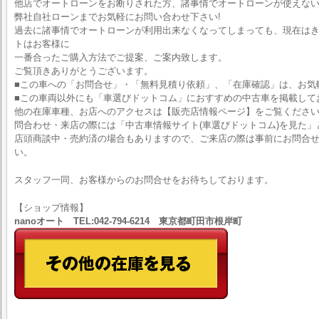
他店でオートローンをお断りされた方、諸事情でオートローンが使えな
弊社自社ローンまでお気軽にお問い合わせ下さい!
過去に諸事情でオートローンが利用出来なくなってしまっても、現在はきち
トはお客様に
一番合ったご購入方法でご提案、ご案内致します。
ご覧頂きありがとうございます。
■この車への「お問合せ」・「無料見積り依頼」、「在庫確認」は、お気
■この車両以外にも「車選びドットコム」におすすめの中古車を掲載して
他の在庫車種、お店へのアクセスは【販売店情報ページ】をご覧くださ
問合わせ・来店の際には「中古車情報サイト(車選びドットコム)を見た」
店頭商談中・売約済の場合もありますので、ご来店の際は事前にお問合
い。
スタッフ一同、お客様からのお問合せをお待ちしております。
【ショップ情報】
nanoオート TEL:042-794-6214 東京都町田市根岸町