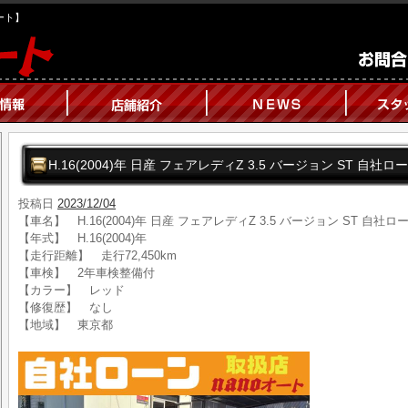
オート】
H.16(2004)年 日産 フェアレディZ 3.5 バージョン ST 自社
投稿日
2023/12/04
【車名】 H.16(2004)年 日産 フェアレディZ 3.5 バージョン ST 自社
【年式】 H.16(2004)年
【走行距離】 走行72,450km
【車検】 2年車検整備付
【カラー】 レッド
【修復歴】 なし
【地域】 東京都