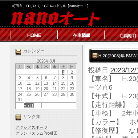
町田市、FD(RX-7)・GT-Rの中古車【nanoオート】
カレンダー
H.20(2008)年 BM
2026年8月
月
火
水
木
金
土
日
投稿日
2023/12/
1
2
【車名】 H.20(2
3
4
5
6
7
8
9
10
11
12
13
14
15
16
ーツ直6
17
18
19
20
21
22
23
24
25
26
27
28
29
30
【年式】 H.20(
31
【走行距離】 走行
« 7月
【車検】 2年
リンク集
【カラー】 ホ
アクシアスポーツ
【修復歴】 な
グランドスラムPro町田