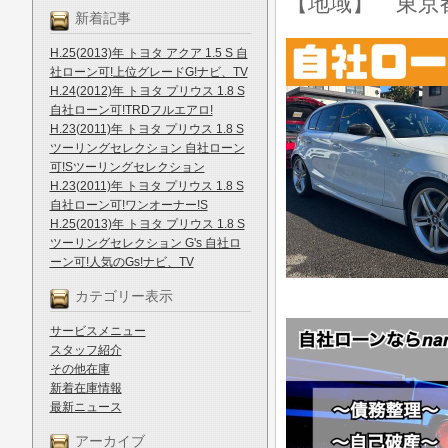
【地域】 東京
新着記事
H.25(2013)年 トヨタ アクア 1.5 S 自
社ローン可!上位グレードG!ナビ、TV
H.24(2012)年 トヨタ プリウス 1.8 S
自社ローン可!TRDフルエアロ!
H.23(2011)年 トヨタ プリウス 1.8 S
ツーリングセレクション 自社ローン
可!Sツーリングセレクション
H.23(2011)年 トヨタ プリウス 1.8 S
自社ローン可!ワンオーナー!S
H.25(2013)年 トヨタ プリウス 1.8 S
ツーリングセレクション G's 自社ロ
ーン可!人気のGs!ナビ、TV
カテゴリー表示
サービスメニュー
スタッフ紹介
その他在庫
新着在庫情報
最新ニュース
アーカイブ