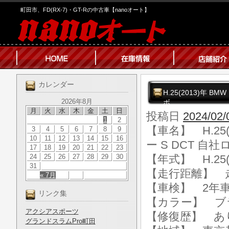
町田市、FD(RX-7)・GT-Rの中古車【nanoオート】
カレンダー
H.25(2013)年 
2026年8月
ボ
月
火
水
木
金
土
日
投稿日
2024/02/
1
2
【車名】 H.25
3
4
5
6
7
8
9
10
11
12
13
14
15
16
ー S DCT 自
17
18
19
20
21
22
23
24
25
26
27
28
29
30
【年式】 H.25(
31
【走行距離】 走行
« 7月
【車検】 2年
リンク集
【カラー】 ブ
アクシアスポーツ
【修復歴】 あ
グランドスラムPro町田