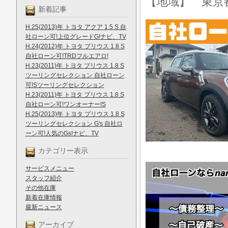
【地域】 東京
新着記事
H.25(2013)年 トヨタ アクア 1.5 S 自
社ローン可!上位グレードG!ナビ、TV
H.24(2012)年 トヨタ プリウス 1.8 S
自社ローン可!TRDフルエアロ!
H.23(2011)年 トヨタ プリウス 1.8 S
ツーリングセレクション 自社ローン
可!Sツーリングセレクション
H.23(2011)年 トヨタ プリウス 1.8 S
自社ローン可!ワンオーナー!S
H.25(2013)年 トヨタ プリウス 1.8 S
ツーリングセレクション G's 自社ロ
ーン可!人気のGs!ナビ、TV
カテゴリー表示
サービスメニュー
スタッフ紹介
その他在庫
新着在庫情報
最新ニュース
アーカイブ