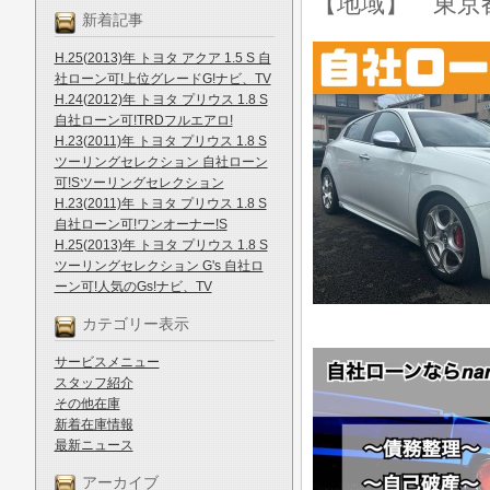
【地域】 東京
新着記事
H.25(2013)年 トヨタ アクア 1.5 S 自
社ローン可!上位グレードG!ナビ、TV
H.24(2012)年 トヨタ プリウス 1.8 S
自社ローン可!TRDフルエアロ!
H.23(2011)年 トヨタ プリウス 1.8 S
ツーリングセレクション 自社ローン
可!Sツーリングセレクション
H.23(2011)年 トヨタ プリウス 1.8 S
自社ローン可!ワンオーナー!S
H.25(2013)年 トヨタ プリウス 1.8 S
ツーリングセレクション G's 自社ロ
ーン可!人気のGs!ナビ、TV
カテゴリー表示
サービスメニュー
スタッフ紹介
その他在庫
新着在庫情報
最新ニュース
アーカイブ