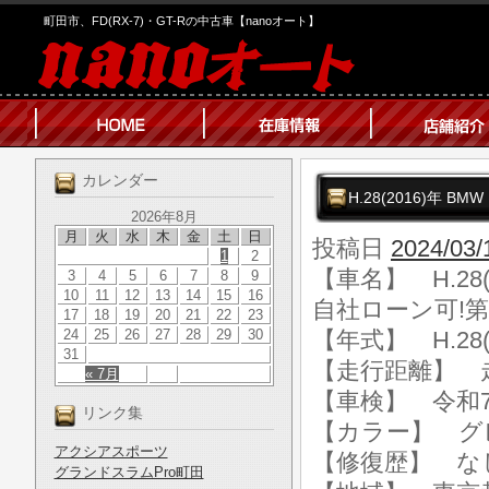
町田市、FD(RX-7)・GT-Rの中古車【nanoオート】
カレンダー
H.28(2016)年 
2026年8月
月
火
水
木
金
土
日
投稿日
2024/03/
1
2
【車名】 H.28(
3
4
5
6
7
8
9
10
11
12
13
14
15
16
自社ローン可!第
17
18
19
20
21
22
23
24
25
26
27
28
29
30
【年式】 H.28(
31
【走行距離】 走行
« 7月
【車検】 令和7
リンク集
【カラー】 グ
アクシアスポーツ
【修復歴】 な
グランドスラムPro町田