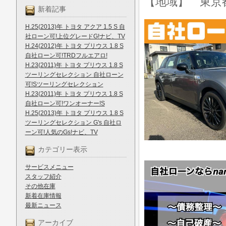
【地域】 東京
新着記事
H.25(2013)年 トヨタ アクア 1.5 S 自
社ローン可!上位グレードG!ナビ、TV
H.24(2012)年 トヨタ プリウス 1.8 S
自社ローン可!TRDフルエアロ!
H.23(2011)年 トヨタ プリウス 1.8 S
ツーリングセレクション 自社ローン
可!Sツーリングセレクション
H.23(2011)年 トヨタ プリウス 1.8 S
自社ローン可!ワンオーナー!S
H.25(2013)年 トヨタ プリウス 1.8 S
ツーリングセレクション G's 自社ロ
ーン可!人気のGs!ナビ、TV
カテゴリー表示
サービスメニュー
スタッフ紹介
その他在庫
新着在庫情報
最新ニュース
アーカイブ