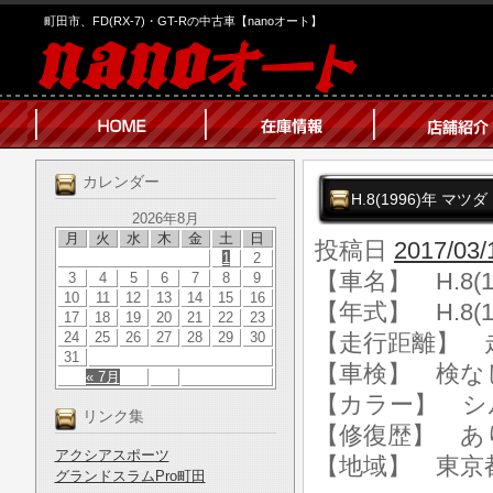
町田市、FD(RX-7)・GT-Rの中古車【nanoオート】
カレンダー
H.8(1996)年 マツダ
2026年8月
月
火
水
木
金
土
日
投稿日
2017/03/
1
2
【車名】 H.8(1
3
4
5
6
7
8
9
10
11
12
13
14
15
16
【年式】 H.8(1
17
18
19
20
21
22
23
24
25
26
27
28
29
30
【走行距離】 走行
31
【車検】 検な
« 7月
【カラー】 シ
リンク集
【修復歴】 あ
アクシアスポーツ
【地域】 東京
グランドスラムPro町田