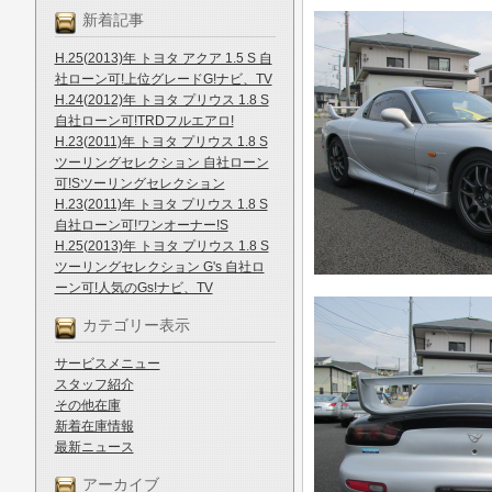
新着記事
H.25(2013)年 トヨタ アクア 1.5 S 自
社ローン可!上位グレードG!ナビ、TV
H.24(2012)年 トヨタ プリウス 1.8 S
自社ローン可!TRDフルエアロ!
H.23(2011)年 トヨタ プリウス 1.8 S
ツーリングセレクション 自社ローン
可!Sツーリングセレクション
H.23(2011)年 トヨタ プリウス 1.8 S
自社ローン可!ワンオーナー!S
H.25(2013)年 トヨタ プリウス 1.8 S
ツーリングセレクション G's 自社ロ
ーン可!人気のGs!ナビ、TV
カテゴリー表示
サービスメニュー
スタッフ紹介
その他在庫
新着在庫情報
最新ニュース
アーカイブ