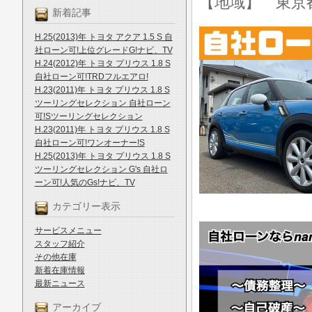
【地域】 東京
新着記事
H.25(2013)年 トヨタ アクア 1.5 S 自
社ローン可!上位グレードG!ナビ、TV
H.24(2012)年 トヨタ プリウス 1.8 S
自社ローン可!TRDフルエアロ!
H.23(2011)年 トヨタ プリウス 1.8 S
ツーリングセレクション 自社ローン
可!Sツーリングセレクション
H.23(2011)年 トヨタ プリウス 1.8 S
自社ローン可!ワンオーナー!S
H.25(2013)年 トヨタ プリウス 1.8 S
ツーリングセレクション G's 自社ロ
ーン可!人気のGs!ナビ、TV
カテゴリー表示
サービスメニュー
スタッフ紹介
その他在庫
新着在庫情報
最新ニュース
アーカイブ