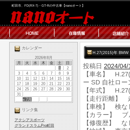
町田市、FD(RX-7)・GT-Rの中古車【nanoオート】
カレンダー
H.27(2015)年 
2026年8月
月
火
水
木
金
土
日
投稿日
2024/04/
1
2
【車名】 H.27
3
4
5
6
7
8
9
10
11
12
13
14
15
16
ー SD 自社ロ
17
18
19
20
21
22
23
24
25
26
27
28
29
30
【年式】 H.27(
31
【走行距離】 走行
« 7月
【車検】 検な
リンク集
【カラー】 ブ
アクシアスポーツ
【修復歴】 な
グランドスラムPro町田