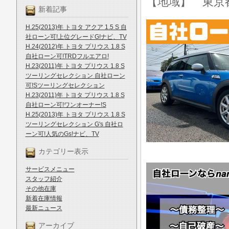
【地域】 東京
新着記事
H.25(2013)年 トヨタ アクア 1.5 S 自
社ローン可!上位グレードG!ナビ、TV
H.24(2012)年 トヨタ プリウス 1.8 S
自社ローン可!TRDフルエアロ!
H.23(2011)年 トヨタ プリウス 1.8 S
ツーリングセレクション 自社ローン
可!Sツーリングセレクション
H.23(2011)年 トヨタ プリウス 1.8 S
自社ローン可!ワンオーナー!S
H.25(2013)年 トヨタ プリウス 1.8 S
ツーリングセレクション G's 自社ロ
ーン可!人気のGs!ナビ、TV
カテゴリー表示
サービスメニュー
スタッフ紹介
その他在庫
新着在庫情報
最新ニュース
アーカイブ