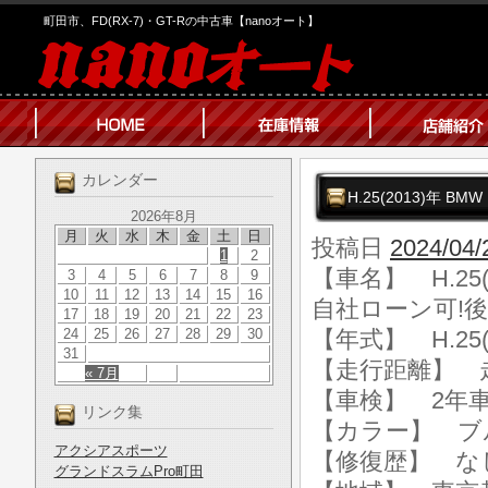
町田市、FD(RX-7)・GT-Rの中古車【nanoオート】
カレンダー
H.25(2013)年 
2026年8月
月
火
水
木
金
土
日
投稿日
2024/04/
1
2
【車名】 H.25(
3
4
5
6
7
8
9
10
11
12
13
14
15
16
自社ローン可!後
17
18
19
20
21
22
23
24
25
26
27
28
29
30
【年式】 H.25(
31
【走行距離】 走行
« 7月
【車検】 2年
リンク集
【カラー】 ブ
アクシアスポーツ
【修復歴】 な
グランドスラムPro町田