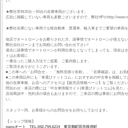
い。
★弊社常時20台～50台の在庫車両がございます。
広告に掲載していない車両も多数ございますので、弊社HPのhttp://www.nan
★弊社在庫にない車両でも軽自動車、普通車、輸入車までご要望の車両
他店でオートローンをお断りされた方、諸事情でオートローンが使えな
弊社自社ローンまでお気軽にお問い合わせ下さい!
過去に諸事情でオートローンが利用出来なくなってしまっても、現在はきち
トはお客様に
一番合ったご購入方法でご提案、ご案内致します。
ご覧頂きありがとうございます。
■この車への「お問合せ」・「無料見積り依頼」、「在庫確認」は、お気
■この車両以外にも「車選びドットコム」におすすめの中古車を掲載して
他の在庫車種、お店へのアクセスは【販売店情報ページ】をご覧くださ
問合わせ・来店の際には「中古車情報サイト(車選びドットコム)を見た」
店頭商談中・売約済の場合もありますので、ご来店の際は事前にお問合
い。
スタッフ一同、お客様からのお問合せをお待ちしております。
【ショップ情報】
nanoオート TEL:042-794-6214 東京都町田市根岸町