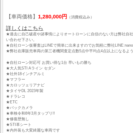
【車両価格】
1,280,000円
（消費税込み）
詳しくはこちら
★過去に自己破産や諸事情によりオートローンに自信のない方は弊社自
い合わせ下さい。
★自社ローン仮審査はLINEで簡単に出来ますのでお気軽に弊社LINE:nano
★弊社在庫販売車両の第三者機関査定点数5点中平均点4点以上になるよ
★自社ローン対応可 お買い得な1台 早いもの勝ち
★大人気STI Aライン セダン
★社外18インチアルミ
★マフラー
★カロッツェリアナビ
★タイヤDL 2023年製
★ドラレコ
★ETC
★バックカメラ
★車検令和8年3月タップリ!!
★修復歴無し
★STI革シート
★内外装も大変綺麗な車両です