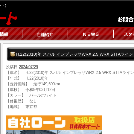
オート】
H.22(2010)年 スバル インプレッサWRX 2.5 WRX STI Aライ
投稿日
2024/07/29
【車名】 H.22(2010)年 スバル インプレッサWRX 2.5 WRX STI Aライ
【年式】 H.22(2010)年
【走行距離】 走行149,500km
【車検】 令和8年03月12日
【カラー】 パールホワイト
【修復歴】 なし
【地域】 東京都