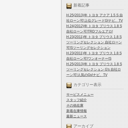
新着記事
H.25(2013)年 トヨタ アクア 1.5 S 自
社ローン可!上位グレードG!ナビ、TV
H.24(2012)年 トヨタ プリウス 1.8 S
自社ローン可!TRDフルエアロ!
H.23(2011)年 トヨタ プリウス 1.8 S
ツーリングセレクション 自社ローン
可!Sツーリングセレクション
H.23(2011)年 トヨタ プリウス 1.8 S
自社ローン可!ワンオーナー!S
H.25(2013)年 トヨタ プリウス 1.8 S
ツーリングセレクション G's 自社ロ
ーン可!人気のGs!ナビ、TV
カテゴリー表示
サービスメニュー
スタッフ紹介
その他在庫
新着在庫情報
最新ニュース
アーカイブ