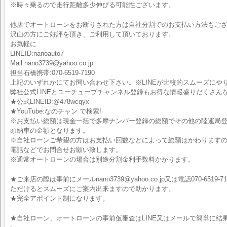
※時々乗るので走行距離多少伸びる可能性ございます。
他店でオートローンをお断りされた方は自社分割でのお支払い方法もご
沢山の方にご好評を頂き、ご利用して頂いております。
お気軽に
LINEID:nanoauto7
Mail:nano3739@yahoo.co.jp
担当石橋携帯:070-6519-7190
上記のいずれかにてお問い合わせ下さい。※LINEが比較的スムーズにや
弊社公式LINEとユーチューブチャンネル登録もお得な情報盛りだくさん
★公式LINEID:@478wcqyx
★YouTube:なのチャン で検索!
※お支払い総額は現金一括で多摩ナンバー登録の総額でその他の陸運局
頭納車の金額となります。
※自社ローンご希望の方はお支払い回数などによって総額はかわりますので
電話などでお問合せお願い致します。
※通常オートローンの場合は別途分割金利手数料かかります。
★ご来店の際は事前にメールnano3739@yahoo.co.jp又は電話070-6519-7
ただけるとスムーズにご案内出来ますので助かります。
★完全アポイント制になります。
★自社ローン、オートローンの事前仮審査はLINE又はメールで簡単に結