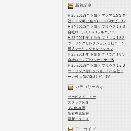
新着記事
H.25(2013)年 トヨタ アクア 1.5 S 自
社ローン可!上位グレードG!ナビ、TV
H.24(2012)年 トヨタ プリウス 1.8 S
自社ローン可!TRDフルエアロ!
H.23(2011)年 トヨタ プリウス 1.8 S
ツーリングセレクション 自社ローン
可!Sツーリングセレクション
H.23(2011)年 トヨタ プリウス 1.8 S
自社ローン可!ワンオーナー!S
H.25(2013)年 トヨタ プリウス 1.8 S
ツーリングセレクション G's 自社ロ
ーン可!人気のGs!ナビ、TV
カテゴリー表示
サービスメニュー
スタッフ紹介
その他在庫
新着在庫情報
最新ニュース
アーカイブ