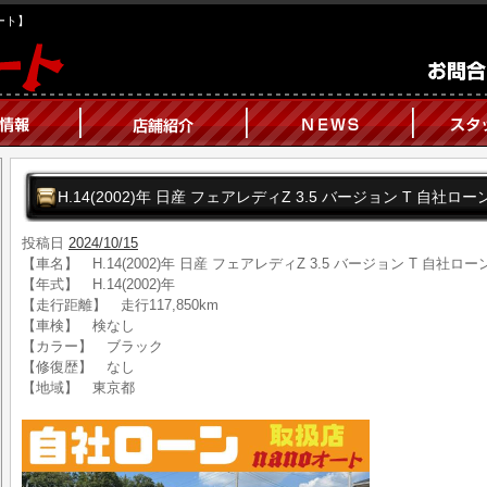
オート】
H.14(2002)年 日産 フェアレディZ 3.5 バージョン T 自社
投稿日
2024/10/15
【車名】 H.14(2002)年 日産 フェアレディZ 3.5 バージョン T 自社
【年式】 H.14(2002)年
【走行距離】 走行117,850km
【車検】 検なし
【カラー】 ブラック
【修復歴】 なし
【地域】 東京都