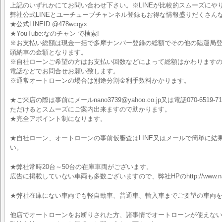
上記のいずれかにてお問い合わせ下さい。※LINEが比較的スムーズにや
弊社公式LINEとユーチューブチャンネル登録もお得な情報盛りだくさん
★公式LINEID:@478wcqyx
★YouTube:なのチャン で検索!
※お支払い総額は現金一括で多摩ナンバー登録の総額でその他の陸運局
頭納車の金額となります。
※自社ローンご希望の方はお支払い回数などによって総額はかわりますので
電話などでお問合せお願い致します。
※通常オートローンの場合は別途分割金利手数料かかります。
★ご来店の際は事前にメールnano3739@yahoo.co.jp又は電話070-6519-7
ただけるとスムーズにご案内出来ますので助かります。
★完全アポイント制になります。
★自社ローン、オートローンの事前仮審査はLINE又はメールで簡単に結
い。
★弊社常時20台～50台の在庫車両がございます。
広告に掲載していない車両も多数ございますので、弊社HPのhttp://www.nan
★弊社在庫にない車両でも軽自動車、普通車、輸入車までご要望の車両
他店でオートローンをお断りされた方、諸事情でオートローンが使えな