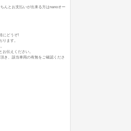
んとお支払いが出来る方はnanoオー
軽にどうぞ!
おります。
い。
とお伝えください。
せ頂き、該当車両の有無をご確認くださ