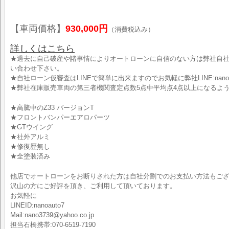
【車両価格】
930,000円
（消費税込み）
詳しくはこちら
★過去に自己破産や諸事情によりオートローンに自信のない方は弊社自
い合わせ下さい。
★自社ローン仮審査はLINEで簡単に出来ますのでお気軽に弊社LINE:nano
★弊社在庫販売車両の第三者機関査定点数5点中平均点4点以上になるよ
★高騰中のZ33 バージョンT
★フロントバンパーエアロパーツ
★GTウイング
★社外アルミ
★修復歴無し
★全塗装済み
他店でオートローンをお断りされた方は自社分割でのお支払い方法もご
沢山の方にご好評を頂き、ご利用して頂いております。
お気軽に
LINEID:nanoauto7
Mail:nano3739@yahoo.co.jp
担当石橋携帯:070-6519-7190