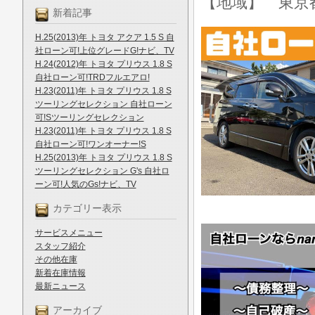
【地域】 東京
新着記事
H.25(2013)年 トヨタ アクア 1.5 S 自
社ローン可!上位グレードG!ナビ、TV
H.24(2012)年 トヨタ プリウス 1.8 S
自社ローン可!TRDフルエアロ!
H.23(2011)年 トヨタ プリウス 1.8 S
ツーリングセレクション 自社ローン
可!Sツーリングセレクション
H.23(2011)年 トヨタ プリウス 1.8 S
自社ローン可!ワンオーナー!S
H.25(2013)年 トヨタ プリウス 1.8 S
ツーリングセレクション G's 自社ロ
ーン可!人気のGs!ナビ、TV
カテゴリー表示
サービスメニュー
スタッフ紹介
その他在庫
新着在庫情報
最新ニュース
アーカイブ