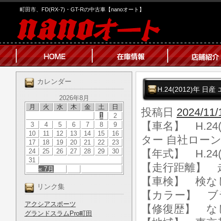
町田市、FD(RX-7)・GT-Rの中古車【nanoオート】
カレンダー
H.24(2012)年 
2026年8月
月
火
水
木
金
土
日
投稿日
2024/11/
1
2
【車名】 H.24
3
4
5
6
7
8
9
10
11
12
13
14
15
16
ター 自社ローン
17
18
19
20
21
22
23
24
25
26
27
28
29
30
【年式】 H.24(
31
【走行距離】 走行
« 7月
【車検】 検な
リンク集
【カラー】 ブ
アクシアスポーツ
【修復歴】 な
グランドスラムPro町田