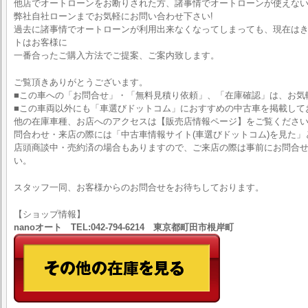
他店でオートローンをお断りされた方、諸事情でオートローンが使えな
弊社自社ローンまでお気軽にお問い合わせ下さい!
過去に諸事情でオートローンが利用出来なくなってしまっても、現在はきち
トはお客様に
一番合ったご購入方法でご提案、ご案内致します。
ご覧頂きありがとうございます。
■この車への「お問合せ」・「無料見積り依頼」、「在庫確認」は、お気
■この車両以外にも「車選びドットコム」におすすめの中古車を掲載して
他の在庫車種、お店へのアクセスは【販売店情報ページ】をご覧くださ
問合わせ・来店の際には「中古車情報サイト(車選びドットコム)を見た」
店頭商談中・売約済の場合もありますので、ご来店の際は事前にお問合
い。
スタッフ一同、お客様からのお問合せをお待ちしております。
【ショップ情報】
nanoオート TEL:042-794-6214 東京都町田市根岸町