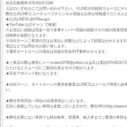
担当石橋携帯:070-6519-7190
上記のいずれかにてお問い合わせ下さい。※LINEが比較的スムーズにや
弊社公式LINEとユーチューブチャンネル登録もお得な情報盛りだくさん
★公式LINEID:@478wcqyx
★YouTube:なのチャン で検索!
※お支払い総額は現金一括で多摩ナンバー登録の総額でその他の陸運局
頭納車の金額となります。
※自社ローンご希望の方はお支払い回数などによって総額はかわりますので
電話などでお問合せお願い致します。
※通常オートローンの場合は別途分割金利手数料かかります。
★ご来店の際は事前にメールnano3739@yahoo.co.jp又は電話070-6519-7
ただけるとスムーズにご案内出来ますので助かります。
★完全アポイント制になります。
★自社ローン、オートローンの事前仮審査はLINE又はメールで簡単に結
い。
★弊社常時20台～50台の在庫車両がございます。
広告に掲載していない車両も多数ございますので、弊社HPのhttp://www.nan
★弊社在庫にない車両でも軽自動車、普通車、輸入車までご要望の車両