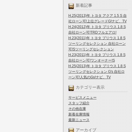
新着記事
H.25(2013)年 トヨタ アクア 1.5 S 自
社ローン可!上位グレードG!ナビ、TV
H.24(2012)年 トヨタ プリウス 1.8 S
自社ローン可!TRDフルエアロ!
H.23(2011)年 トヨタ プリウス 1.8 S
ツーリングセレクション 自社ローン
可!Sツーリングセレクション
H.23(2011)年 トヨタ プリウス 1.8 S
自社ローン可!ワンオーナー!S
H.25(2013)年 トヨタ プリウス 1.8 S
ツーリングセレクション G's 自社ロ
ーン可!人気のGs!ナビ、TV
カテゴリー表示
サービスメニュー
スタッフ紹介
その他在庫
新着在庫情報
最新ニュース
アーカイブ