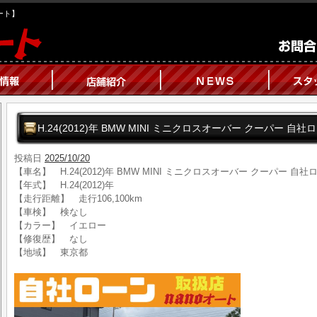
オート】
H.24(2012)年 BMW MINI ミニクロスオーバー クーパー 
投稿日
2025/10/20
【車名】 H.24(2012)年 BMW MINI ミニクロスオーバー クーパー 
【年式】 H.24(2012)年
【走行距離】 走行106,100km
【車検】 検なし
【カラー】 イエロー
【修復歴】 なし
【地域】 東京都