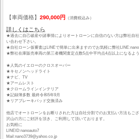
【車両価格】
290,000円
（消費税込み）
詳しくはこちら
★過去に自己破産や諸事情によりオートローンに自信のない方は弊社自
い合わせ下さい。
★自社ローン仮審査はLINEで簡単に出来ますのでお気軽に弊社LINE:nano
★弊社在庫販売車両の第三者機関査定点数5点中平均点4点以上になるよ
★人気のイエローのクロスオーバー
★キセノンヘッドライト
★ナビ、TV
★アームレスト
★クロームラインインテリア
★記録簿多数 最終令和5年9月
★リアブレーキパッド交換済み
他店でオートローンをお断りされた方は自社分割でのお支払い方法もご
沢山の方にご好評を頂き、ご利用して頂いております。
お気軽に
LINEID:nanoauto7
Mail:nano3739@yahoo.co.jp