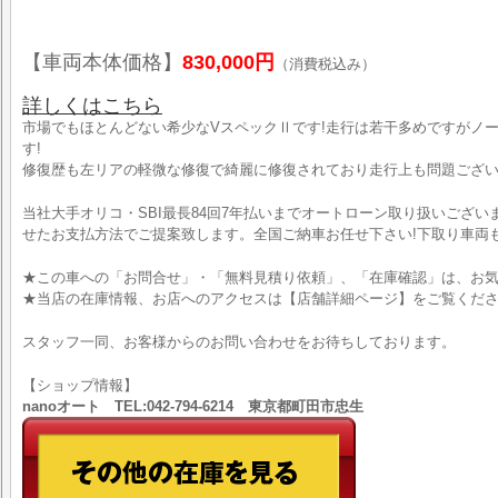
【車両本体価格】
830,000円
（消費税込み）
詳しくはこちら
市場でもほとんどない希少なVスペックⅡです!走行は若干多めですがノ
す!
修復歴も左リアの軽微な修復で綺麗に修復されており走行上も問題ござ
当社大手オリコ・SBI最長84回7年払いまでオートローン取り扱いござ
せたお支払方法でご提案致します。全国ご納車お任せ下さい!下取り車両も
★この車への「お問合せ」・「無料見積り依頼」、「在庫確認」は、お気
★当店の在庫情報、お店へのアクセスは【店舗詳細ページ】をご覧くだ
スタッフ一同、お客様からのお問い合わせをお待ちしております。
【ショップ情報】
nanoオート TEL:042-794-6214 東京都町田市忠生