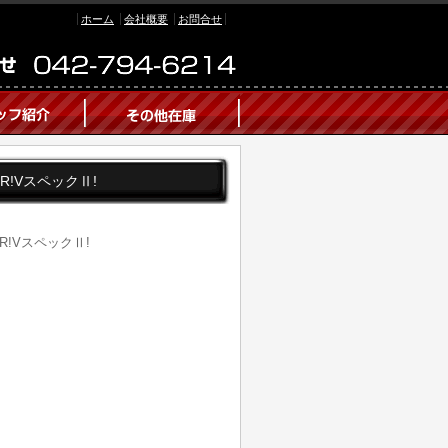
ホーム
会社概要
お問合せ
T-R!VスペックⅡ!
-R!VスペックⅡ!