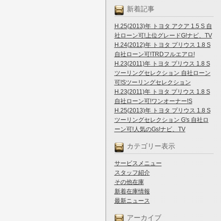
新着記事
H.25(2013)年 トヨタ アクア 1.5 S 自
社ローン可!上位グレードG!ナビ、TV
H.24(2012)年 トヨタ プリウス 1.8 S
自社ローン可!TRDフルエアロ!
H.23(2011)年 トヨタ プリウス 1.8 S
ツーリングセレクション 自社ローン
可!Sツーリングセレクション
H.23(2011)年 トヨタ プリウス 1.8 S
自社ローン可!ワンオーナー!S
H.25(2013)年 トヨタ プリウス 1.8 S
ツーリングセレクション G's 自社ロ
ーン可!人気のGs!ナビ、TV
カテゴリー表示
サービスメニュー
スタッフ紹介
その他在庫
新着在庫情報
最新ニュース
アーカイブ