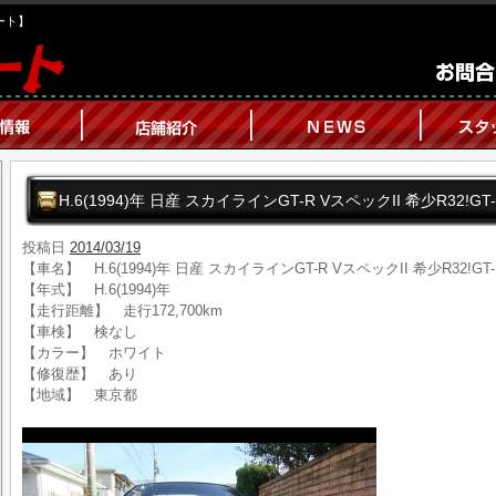
オート】
H.6(1994)年 日産 スカイラインGT-R VスペックII 希少R32!G
投稿日
2014/03/19
【車名】 H.6(1994)年 日産 スカイラインGT-R VスペックII 希少R32!GT
【年式】 H.6(1994)年
【走行距離】 走行172,700km
【車検】 検なし
【カラー】 ホワイト
【修復歴】 あり
【地域】 東京都