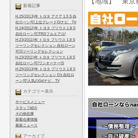
【地域】 東京
新着記事
H.25(2013)年 トヨタ アクア 1.5 S 自
社ローン可!上位グレードG!ナビ、TV
H.24(2012)年 トヨタ プリウス 1.8 S
自社ローン可!TRDフルエアロ!
H.23(2011)年 トヨタ プリウス 1.8 S
ツーリングセレクション 自社ローン
可!Sツーリングセレクション
H.23(2011)年 トヨタ プリウス 1.8 S
自社ローン可!ワンオーナー!S
H.25(2013)年 トヨタ プリウス 1.8 S
ツーリングセレクション G's 自社ロ
ーン可!人気のGs!ナビ、TV
カテゴリー表示
サービスメニュー
スタッフ紹介
その他在庫
新着在庫情報
最新ニュース
アーカイブ