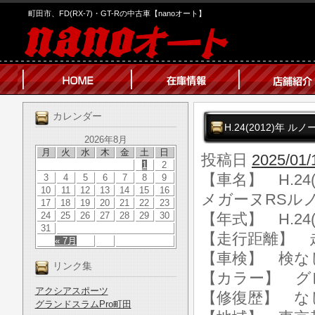
町田市、FD(RX-7)・GT-Rの中古車【nanoオート】
カレンダー
H.24(2012)年
2026年8月
月
火
水
木
金
土
日
投稿日
2025/01/
1
2
【車名】 H.24
3
4
5
6
7
8
9
10
11
12
13
14
15
16
メガーヌRSル
17
18
19
20
21
22
23
24
25
26
27
28
29
30
【年式】 H.24(
31
【走行距離】 走行
« 7月
【車検】 検な
リンク集
【カラー】 グ
アクシアスポーツ
【修復歴】 な
グランドスラムPro町田