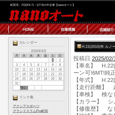
町田市、FD(RX-7)・GT-Rの中古車【nanoオート】
カレンダー
H.22(2010)年 
2026年8月
月
火
水
木
金
土
日
投稿日
2025/02/
1
2
【車名】 H.22
3
4
5
6
7
8
9
10
11
12
13
14
15
16
ーン可!6MT!
17
18
19
20
21
22
23
24
25
26
27
28
29
30
【年式】 H.22(
31
【走行距離】 走行
« 7月
【車検】 検な
リンク集
【カラー】 シ
アクシアスポーツ
【修復歴】 な
グランドスラムPro町田