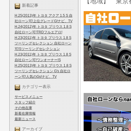
【地域】 東京
新着記事
H.25(2013)年 トヨタ アクア 1.5 S 自
社ローン可!上位グレードG!ナビ、TV
H.24(2012)年 トヨタ プリウス 1.8 S
自社ローン可!TRDフルエアロ!
H.23(2011)年 トヨタ プリウス 1.8 S
ツーリングセレクション 自社ローン
可!Sツーリングセレクション
H.23(2011)年 トヨタ プリウス 1.8 S
自社ローン可!ワンオーナー!S
H.25(2013)年 トヨタ プリウス 1.8 S
ツーリングセレクション G's 自社ロ
ーン可!人気のGs!ナビ、TV
カテゴリー表示
サービスメニュー
スタッフ紹介
その他在庫
新着在庫情報
最新ニュース
アーカイブ