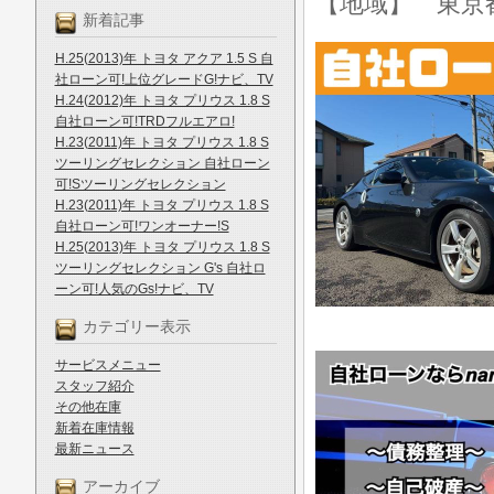
【地域】 東京
新着記事
H.25(2013)年 トヨタ アクア 1.5 S 自
社ローン可!上位グレードG!ナビ、TV
H.24(2012)年 トヨタ プリウス 1.8 S
自社ローン可!TRDフルエアロ!
H.23(2011)年 トヨタ プリウス 1.8 S
ツーリングセレクション 自社ローン
可!Sツーリングセレクション
H.23(2011)年 トヨタ プリウス 1.8 S
自社ローン可!ワンオーナー!S
H.25(2013)年 トヨタ プリウス 1.8 S
ツーリングセレクション G's 自社ロ
ーン可!人気のGs!ナビ、TV
カテゴリー表示
サービスメニュー
スタッフ紹介
その他在庫
新着在庫情報
最新ニュース
アーカイブ