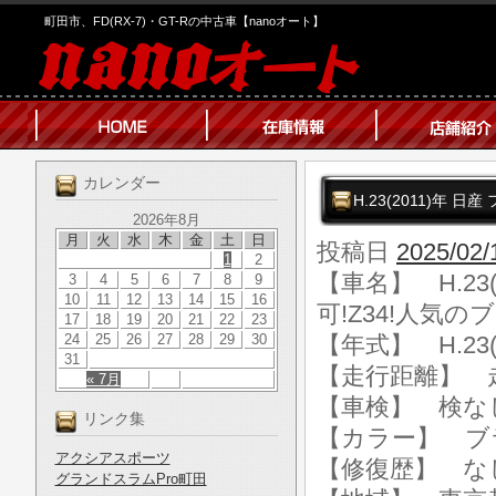
町田市、FD(RX-7)・GT-Rの中古車【nanoオート】
カレンダー
H.23(2011)年 
2026年8月
月
火
水
木
金
土
日
投稿日
2025/02/
1
2
【車名】 H.23(
3
4
5
6
7
8
9
10
11
12
13
14
15
16
可!Z34!人気の
17
18
19
20
21
22
23
24
25
26
27
28
29
30
【年式】 H.23(
31
【走行距離】 走行
« 7月
【車検】 検な
リンク集
【カラー】 ブ
アクシアスポーツ
【修復歴】 な
グランドスラムPro町田