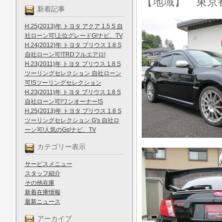
【地域】 東京
新着記事
H.25(2013)年 トヨタ アクア 1.5 S 自
社ローン可!上位グレードG!ナビ、TV
H.24(2012)年 トヨタ プリウス 1.8 S
自社ローン可!TRDフルエアロ!
H.23(2011)年 トヨタ プリウス 1.8 S
ツーリングセレクション 自社ローン
可!Sツーリングセレクション
H.23(2011)年 トヨタ プリウス 1.8 S
自社ローン可!ワンオーナー!S
H.25(2013)年 トヨタ プリウス 1.8 S
ツーリングセレクション G's 自社ロ
ーン可!人気のGs!ナビ、TV
カテゴリー表示
サービスメニュー
スタッフ紹介
その他在庫
新着在庫情報
最新ニュース
アーカイブ