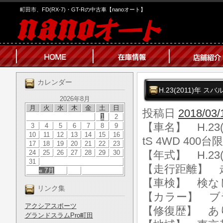
町田市、FD(RX-7)・GT-Rの中古車【nanoオート】
カレンダー
H.23(2011)年 スバ
2026年8月
月
火
水
木
金
土
日
投稿日
2018/03/
1
2
【車名】 H.23(
3
4
5
6
7
8
9
10
11
12
13
14
15
16
tS 4WD 400台限
17
18
19
20
21
22
23
24
25
26
27
28
29
30
【年式】 H.23(
31
【走行距離】 走行
« 7月
【車検】 検な
リンク集
【カラー】 ブ
アクシアスポーツ
【修復歴】 あ
グランドスラムPro町田