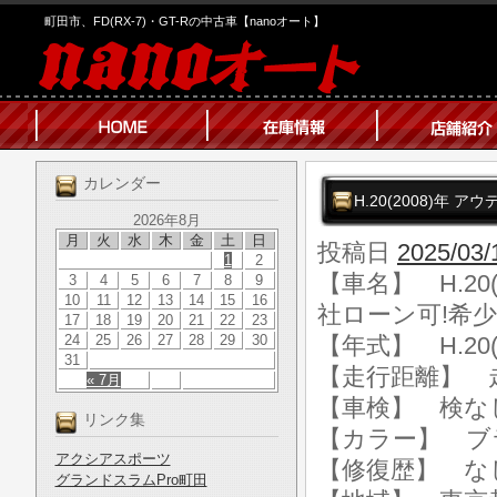
町田市、FD(RX-7)・GT-Rの中古車【nanoオート】
カレンダー
H.20(2008)年 
2026年8月
月
火
水
木
金
土
日
投稿日
2025/03/
1
2
【車名】 H.20(
3
4
5
6
7
8
9
10
11
12
13
14
15
16
社ローン可!希少3
17
18
19
20
21
22
23
24
25
26
27
28
29
30
【年式】 H.20(
31
【走行距離】 走行
« 7月
【車検】 検な
リンク集
【カラー】 ブ
アクシアスポーツ
【修復歴】 な
グランドスラムPro町田