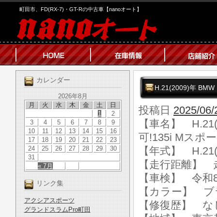
町田市、FD(RX-7)・GT-Rの中古車【nanoオート】
カレンダー
H.21(2009)年 B
2026年8月
月
火
水
木
金
土
日
投稿日
2025/06/
1
2
【車名】 H.21(
3
4
5
6
7
8
9
10
11
12
13
14
15
16
可!135i Mスポ
17
18
19
20
21
22
23
24
25
26
27
28
29
30
【年式】 H.21(
31
【走行距離】 走行
« 7月
【車検】 令和8
リンク集
【カラー】 ブ
アクシアスポーツ
【修復歴】 な
グランドスラムPro町田