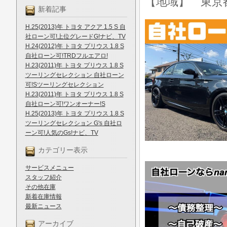
【地域】 東京
新着記事
H.25(2013)年 トヨタ アクア 1.5 S 自
社ローン可!上位グレードG!ナビ、TV
H.24(2012)年 トヨタ プリウス 1.8 S
自社ローン可!TRDフルエアロ!
H.23(2011)年 トヨタ プリウス 1.8 S
ツーリングセレクション 自社ローン
可!Sツーリングセレクション
H.23(2011)年 トヨタ プリウス 1.8 S
自社ローン可!ワンオーナー!S
H.25(2013)年 トヨタ プリウス 1.8 S
ツーリングセレクション G's 自社ロ
ーン可!人気のGs!ナビ、TV
カテゴリー表示
サービスメニュー
スタッフ紹介
その他在庫
新着在庫情報
最新ニュース
アーカイブ