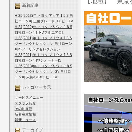
【地域】 東京
新着記事
H.25(2013)年 トヨタ アクア 1.5 S 自
社ローン可!上位グレードG!ナビ、TV
H.24(2012)年 トヨタ プリウス 1.8 S
自社ローン可!TRDフルエアロ!
H.23(2011)年 トヨタ プリウス 1.8 S
ツーリングセレクション 自社ローン
可!Sツーリングセレクション
H.23(2011)年 トヨタ プリウス 1.8 S
自社ローン可!ワンオーナー!S
H.25(2013)年 トヨタ プリウス 1.8 S
ツーリングセレクション G's 自社ロ
ーン可!人気のGs!ナビ、TV
カテゴリー表示
サービスメニュー
スタッフ紹介
その他在庫
新着在庫情報
最新ニュース
アーカイブ