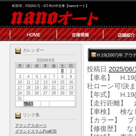
町田市、FD(RX-7)・GT-Rの中古車【nanoオート】
カレンダー
H.19(2007)年 
2026年8月
月
火
水
木
金
土
日
投稿日
2025/06/
1
2
【車名】 H.19(
3
4
5
6
7
8
9
10
11
12
13
14
15
16
社ローン可!決まり
17
18
19
20
21
22
23
24
25
26
27
28
29
30
【年式】 H.19(
31
【走行距離】 走行
« 7月
【車検】 検な
リンク集
【カラー】 ブ
アクシアスポーツ
【修復歴】 な
グランドスラムPro町田