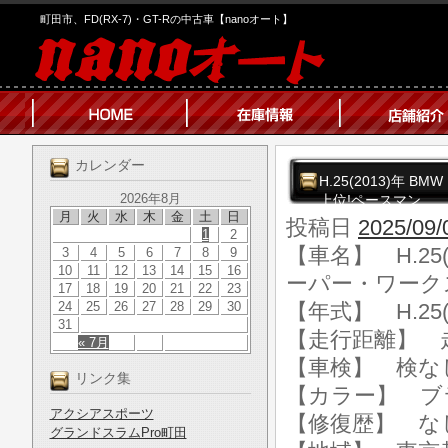
町田市、FD(RX-7)・GT-Rの中古車【nanoオート】
カレンダー
H.25(2013)年 
2026年8月
上位!ペースマン
月
火
水
木
金
土
日
投稿日
2025/09/
1
2
【車名】 H.25
3
4
5
6
7
8
9
10
11
12
13
14
15
16
ーパー・ワークス
17
18
19
20
21
22
23
24
25
26
27
28
29
30
【年式】 H.25(
31
【走行距離】 走行
« 7月
【車検】 検な
リンク集
【カラー】 ブ
アクシアスポーツ
【修復歴】 な
グランドスラムPro町田