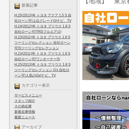
【地域】 東京
新着記事
H.25(2013)年 トヨタ アクア 1.5 S 自
社ローン可!上位グレードG!ナビ、TV
H.24(2012)年 トヨタ プリウス 1.8 S
自社ローン可!TRDフルエアロ!
H.23(2011)年 トヨタ プリウス 1.8 S
ツーリングセレクション 自社ローン
可!Sツーリングセレクション
H.23(2011)年 トヨタ プリウス 1.8 S
自社ローン可!ワンオーナー!S
H.25(2013)年 トヨタ プリウス 1.8 S
ツーリングセレクション G's 自社ロ
ーン可!人気のGs!ナビ、TV
カテゴリー表示
サービスメニュー
スタッフ紹介
その他在庫
新着在庫情報
最新ニュース
アーカイブ