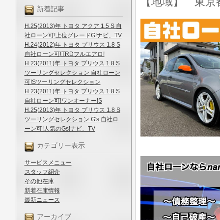
【地域】 東京
新着記事
H.25(2013)年 トヨタ アクア 1.5 S 自
社ローン可!上位グレードG!ナビ、TV
H.24(2012)年 トヨタ プリウス 1.8 S
自社ローン可!TRDフルエアロ!
H.23(2011)年 トヨタ プリウス 1.8 S
ツーリングセレクション 自社ローン
可!Sツーリングセレクション
H.23(2011)年 トヨタ プリウス 1.8 S
自社ローン可!ワンオーナー!S
H.25(2013)年 トヨタ プリウス 1.8 S
ツーリングセレクション G's 自社ロ
ーン可!人気のGs!ナビ、TV
カテゴリー表示
サービスメニュー
スタッフ紹介
その他在庫
新着在庫情報
最新ニュース
アーカイブ