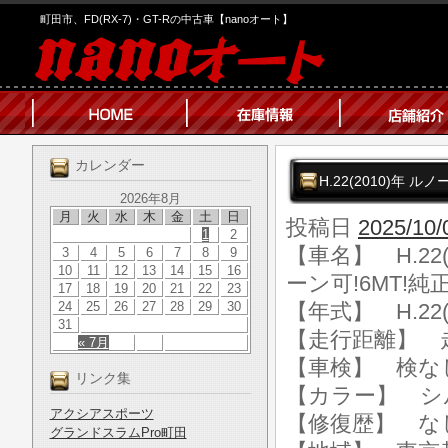
町田市、FD(RX-7)・GT-Rの中古車【nanoオート】
カレンダー
H.22(2010)年 
2026年8月
月
火
水
木
金
土
日
投稿日
2025/10/
1
2
【車名】 H.22
3
4
5
6
7
8
9
10
11
12
13
14
15
16
ーン可!6MT!
17
18
19
20
21
22
23
24
25
26
27
28
29
30
【年式】 H.22(
31
【走行距離】 走行
« 7月
【車検】 検な
リンク集
【カラー】 シ
アクシアスポーツ
【修復歴】 な
グランドスラムPro町田