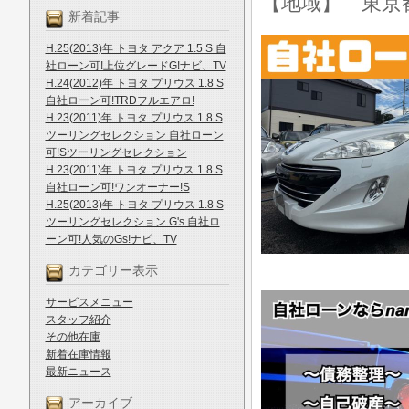
【地域】 東京
新着記事
H.25(2013)年 トヨタ アクア 1.5 S 自
社ローン可!上位グレードG!ナビ、TV
H.24(2012)年 トヨタ プリウス 1.8 S
自社ローン可!TRDフルエアロ!
H.23(2011)年 トヨタ プリウス 1.8 S
ツーリングセレクション 自社ローン
可!Sツーリングセレクション
H.23(2011)年 トヨタ プリウス 1.8 S
自社ローン可!ワンオーナー!S
H.25(2013)年 トヨタ プリウス 1.8 S
ツーリングセレクション G's 自社ロ
ーン可!人気のGs!ナビ、TV
カテゴリー表示
サービスメニュー
スタッフ紹介
その他在庫
新着在庫情報
最新ニュース
アーカイブ