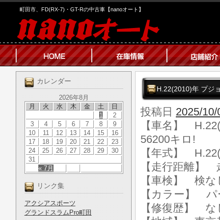
町田市、FD(RX-7)・GT-Rの中古車【nanoオート】
カレンダー
H.22(2010)年 プ
2026年8月
月
火
水
木
金
土
日
投稿日
2025/10/
1
2
【車名】 H.22(
3
4
5
6
7
8
9
10
11
12
13
14
15
16
56200キロ!
17
18
19
20
21
22
23
24
25
26
27
28
29
30
【年式】 H.22(
31
【走行距離】 走行
« 7月
【車検】 検な
リンク集
【カラー】 パ
アクシアスポーツ
【修復歴】 な
グランドスラムPro町田