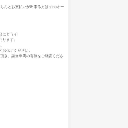
んとお支払いが出来る方はnanoオー
軽にどうぞ!
おります。
い。
とお伝えください。
せ頂き、該当車両の有無をご確認くださ