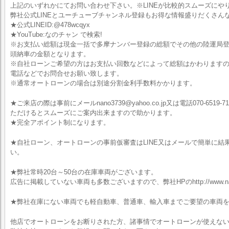
上記のいずれかにてお問い合わせ下さい。※LINEが比較的スムーズにや
弊社公式LINEとユーチューブチャンネル登録もお得な情報盛りだくさん
★公式LINEID:@478wcqyx
★YouTube:なのチャン で検索!
※お支払い総額は現金一括で多摩ナンバー登録の総額でその他の陸運局
頭納車の金額となります。
※自社ローンご希望の方はお支払い回数などによって総額はかわりますので
電話などでお問合せお願い致します。
※通常オートローンの場合は別途分割金利手数料かかります。
★ご来店の際は事前にメールnano3739@yahoo.co.jp又は電話070-6519-7
ただけるとスムーズにご案内出来ますので助かります。
★完全アポイント制になります。
★自社ローン、オートローンの事前仮審査はLINE又はメールで簡単に結
い。
★弊社常時20台～50台の在庫車両がございます。
広告に掲載していない車両も多数ございますので、弊社HPのhttp://www.nan
★弊社在庫にない車両でも軽自動車、普通車、輸入車までご要望の車両
他店でオートローンをお断りされた方、諸事情でオートローンが使えな