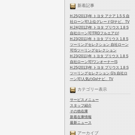
新着記事
H.25(2013)年 トヨタ アクア 1.5 S 自
社ローン可!上位グレードG!ナビ、TV
H.24(2012)年 トヨタ プリウス 1.8 S
自社ローン可!TRDフルエアロ!
H.23(2011)年 トヨタ プリウス 1.8 S
ツーリングセレクション 自社ローン
可!Sツーリングセレクション
H.23(2011)年 トヨタ プリウス 1.8 S
自社ローン可!ワンオーナー!S
H.25(2013)年 トヨタ プリウス 1.8 S
ツーリングセレクション G's 自社ロ
ーン可!人気のGs!ナビ、TV
カテゴリー表示
サービスメニュー
スタッフ紹介
その他在庫
新着在庫情報
最新ニュース
アーカイブ