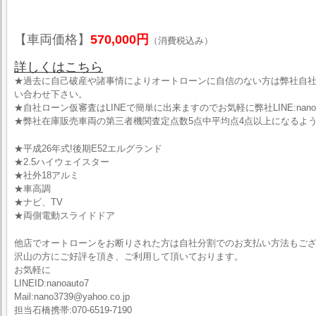
【車両価格】
570,000円
（消費税込み）
詳しくはこちら
★過去に自己破産や諸事情によりオートローンに自信のない方は弊社自
い合わせ下さい。
★自社ローン仮審査はLINEで簡単に出来ますのでお気軽に弊社LINE:nano
★弊社在庫販売車両の第三者機関査定点数5点中平均点4点以上になるよ
★平成26年式!後期E52エルグランド
★2.5ハイウェイスター
★社外18アルミ
★車高調
★ナビ、TV
★両側電動スライドドア
他店でオートローンをお断りされた方は自社分割でのお支払い方法もご
沢山の方にご好評を頂き、ご利用して頂いております。
お気軽に
LINEID:nanoauto7
Mail:nano3739@yahoo.co.jp
担当石橋携帯:070-6519-7190